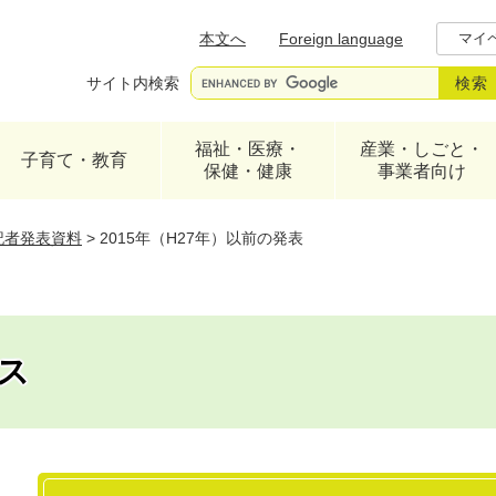
メニューを飛ばして本文へ
本文へ
Foreign language
マイ
サイト内検索
福祉・医療・
産業・しごと・
子育て・教育
保健・健康
事業者向け
記者発表資料
>
2015年（H27年）以前の発表
ス
本