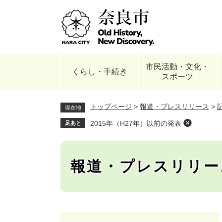
ペ
ー
ジ
の
先
頭
市民活動・文化・
で
くらし・手続き
スポーツ
す
。
トップページ
>
報道・プレスリリース
>
現在地
2015年（H27年）以前の発表
足あと
報道・プレスリリー