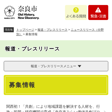
ペ
メニューを飛ばして本文へ
よ
緊
ー
く
急
ジ
あ
・
の
る
災
先
質
害
頭
トップページ
>
報道・プレスリリース
>
ニュースリリース（分野
現在地
問
で
別）
>
募集情報
す
。
報道・プレスリリース
報道・プレスリリースメニュー
本
募集情報
文
関西初！「共創」により地域課題を解決する人材を、行
政・民間・研究機関で育成「奈良市みらい価値共創プロ