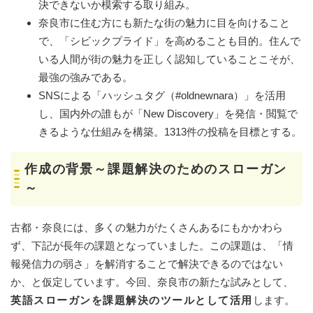
決できないか模索する取り組み。
奈良市に住む方にも新たな街の魅力に目を向けること
で、「シビックプライド」を高めることも目的。住んで
いる人間が街の魅力を正しく認知していることこそが、
最強の強みである。
SNSによる「ハッシュタグ（#oldnewnara）」を活用
し、国内外の誰もが「New Discovery」を発信・閲覧で
きるような仕組みを構築。1313件の投稿を目標とする。
作成の背景～課題解決のためのスローガン
～
古都・奈良には、多くの魅力がたくさんあるにもかかわら
ず、下記が長年の課題となっていました。この課題は、「情
報発信力の弱さ」を解消することで解決できるのではない
か、と仮定しています。今回、奈良市の新たな試みとして、
英語スローガンを課題解決のツールとして活用
します。