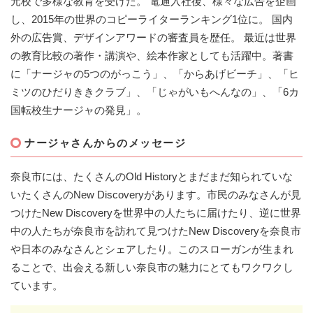
元校で多様な教育を受けた。 電通入社後、様々な広告を企画
し、2015年の世界のコピーライターランキング1位に。 国内
外の広告賞、デザインアワードの審査員を歴任。 最近は世界
の教育比較の著作・講演や、絵本作家としても活躍中。著書
に「ナージャの5つのがっこう」、「からあげビーチ」、「ヒ
ミツのひだりききクラブ」、「じゃがいもへんなの」、「6カ
国転校生ナージャの発見」。
ナージャさんからのメッセージ
奈良市には、たくさんのOld Historyとまだまだ知られていな
いたくさんのNew Discoveryがあります。市民のみなさんが見
つけたNew Discoveryを世界中の人たちに届けたり、逆に世界
中の人たちが奈良市を訪れて見つけたNew Discoveryを奈良市
や日本のみなさんとシェアしたり。このスローガンが生まれ
ることで、出会える新しい奈良市の魅力にとてもワクワクし
ています。