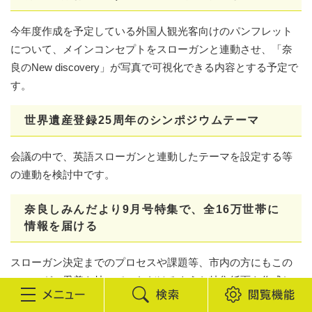
今年度作成を予定している外国人観光客向けのパンフレット
について、メインコンセプトをスローガンと連動させ、「奈
良のNew discovery」が写真で可視化できる内容とする予定で
す。
世界遺産登録25周年のシンポジウムテーマ
会議の中で、英語スローガンと連動したテーマを設定する等
の連動を検討中です。
奈良しみんだより9月号特集で、全16万世帯に
情報を届ける
スローガン決定までのプロセスや課題等、市内の方にもこの
スローガン愛着を持っていただけるような特集紙面を作成し
ます。特集ページの内容は、通常しみんだよりの一部記事を
検
閲