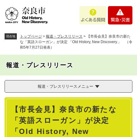
ペ
メニューを飛ばして本文へ
よ
緊
ー
く
急
ジ
あ
・
の
る
災
先
質
害
頭
トップページ
>
報道・プレスリリース
>
【市長会見】奈良市の新た
現在地
問
で
な「英語スローガン」が決定 「Old History, New Discovery.」 （令
和5年7月27日発表）
す
。
報道・プレスリリース
報道・プレスリリースメニュー
本
【市長会見】奈良市の新たな
文
「英語スローガン」が決定
「Old History, New