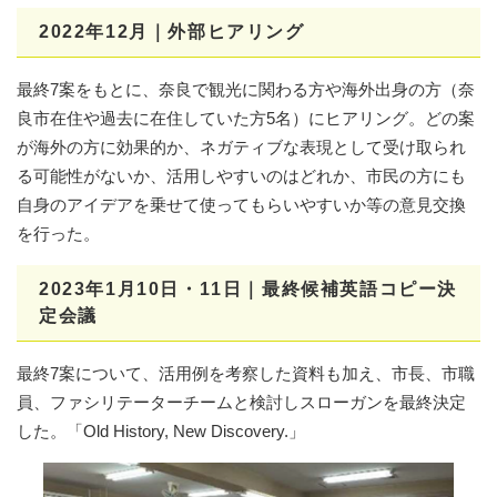
2022年
12
月｜外部ヒアリング
最終7案をもとに、奈良で観光に関わる方や海外出身の方（奈
良市在住や過去に在住していた方5名）にヒアリング。どの案
が海外の方に効果的か、ネガティブな表現として受け取られ
る可能性がないか、活用しやすいのはどれか、市民の方にも
自身のアイデアを乗せて使ってもらいやすいか等の意見交換
を行った。
2023年
1
月
10
日・
11
日｜最終候補英語コピー決
定会議
最終7案について、活用例を考察した資料も加え、市長、市職
員、ファシリテーターチームと検討しスローガンを最終決定
した。「Old History, New Discovery.」