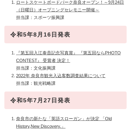
ロートスケートボードパーク奈良オープン！～9月24日
（日曜日）オープニングセレモニー開催～​
担当課：スポーツ振興課
令和5年8月16日発表
『第五回入江泰𠮷記念写真賞』 『第五回ならPHOTO
CONTEST』 受賞者 決定！
担当課：文化振興課
2022年 奈良市観光入込客数調査結果について
担当課：観光戦略課
令和5年7月27日発表
奈良市の新たな「英語スローガン」が決定 「Old
History,New Discovery.」