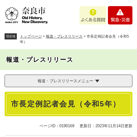
ペ
メニューを飛ばして本文へ
よ
緊
ー
く
急
ジ
あ
・
の
る
災
先
質
害
頭
トップページ
>
報道・プレスリリース
>
市長定例記者会見（令和5
現在地
問
で
年）
す
。
報道・プレスリリース
報道・プレスリリースメニュー
本
市長定例記者会見（令和5年）
文
ページID：0190169
更新日：2023年11月14日更新