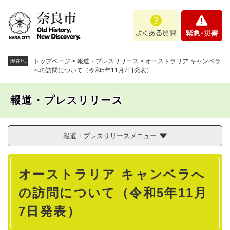
ペ
メニューを飛ばして本文へ
よ
緊
ー
く
急
ジ
あ
・
の
る
災
先
質
害
頭
トップページ
>
報道・プレスリリース
>
オーストラリア キャンベラ
現在地
問
で
への訪問について（令和5年11月7日発表）
す
。
報道・プレスリリース
報道・プレスリリースメニュー
本
オーストラリア キャンベラへ
文
の訪問について（令和5年11月
7日発表）