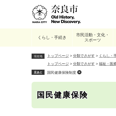
ペ
ー
ジ
の
先
頭
市民活動・文化・
で
くらし・手続き
スポーツ
す
。
トップページ
>
分類でさがす
>
くらし・
現在地
トップページ
>
分類でさがす
>
福祉・医
国民健康保険制度
足あと
国民健康保険