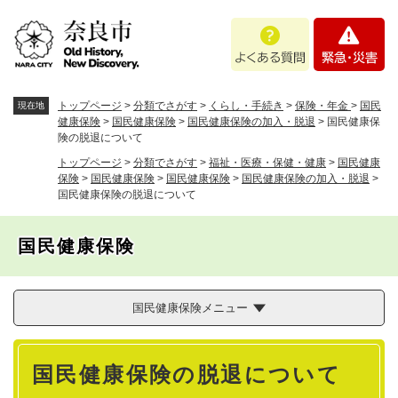
ペ
メニューを飛ばして本文へ
よ
緊
ー
く
急
ジ
あ
・
の
る
災
先
質
害
頭
トップページ
>
分類でさがす
>
くらし・手続き
>
保険・年金
>
国民
現在地
問
で
健康保険
>
国民健康保険
>
国民健康保険の加入・脱退
>
国民健康保
険の脱退について
す
。
トップページ
>
分類でさがす
>
福祉・医療・保健・健康
>
国民健康
保険
>
国民健康保険
>
国民健康保険
>
国民健康保険の加入・脱退
>
国民健康保険の脱退について
国民健康保険
国民健康保険メニュー
本
国民健康保険の脱退について
文