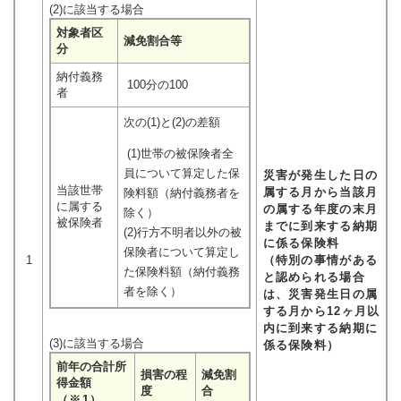
(2)に該当する場合
対象者区
減免割合等
分
納付義務
100分の100
者
次の(1)と(2)の差額
(1)世帯の被保険者全
員について算定した保
災害が発生した日の
当該世帯
属する月から当該月
険料額（納付義務者を
に属する
の属する年度の末月
除く）
被保険者
までに到来する納期
(2)行方不明者以外の被
に係る保険料
保険者について算定し
1
​（特別の事情がある
た保険料額（納付義務
と認められる場合
者を除く）
は、災害発生日の属
する月から12ヶ月以
内に到来する納期に
(3)に該当する場合
係る
保険料）
前年の合計所
損害の程
減免割
得金額
度
合
（※1）