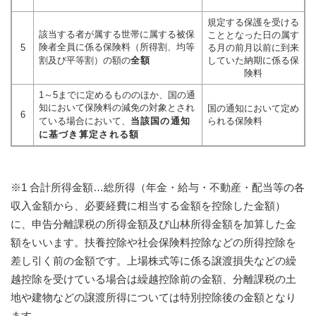
規定する保護を受ける
該当する者が属する世帯に属する被保
こととなった日の属す
険者全員に係る保険料（所得割、均等
5
る月の前月以前に到来
割及び平等割）の額の
全額
していた納期に係る保
険料
1～5までに定めるもののほか、国の通
知において保険料の減免の対象とされ
国の通知において定め
6
ている場合において、
当該国の通知
られる保険料
に基づき算定される額
※1 合計所得金額…総所得（年金・給与・不動産・配当等の各
収入金額から、必要経費に相当する金額を控除した金額）
に、申告分離課税の所得金額及び山林所得金額を加算した金
額をいいます。扶養控除や社会保険料控除などの所得控除を
差し引く前の金額です。上場株式等に係る譲渡損失などの繰
越控除を受けている場合は繰越控除前の金額、分離課税の土
地や建物などの譲渡所得については特別控除後の金額となり
ます。