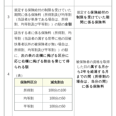
規定する保険給付の制限を受けていた
規定する
保険給付の
期間に係る保険料（所得割及び均等割
3
制限を受けていた期
（当該者が単身である場合は、所得
間に係る保険料
割、均等割及び平等割））の額の
全額
該当する者に係る保険料（所得割、均
等割（当該者の属する世帯に他の旧被
扶養者以外の被保険者が無い場合は、
所得割、均等割及び平等割））の額
に、
次の表の左欄に掲げる区分に
応じ右欄に掲げる割合を乗じて得
被保険者の資格を取得
した日の
属する月か
られる額
ら2年を経過する月
4
（表）
までの間（所得割の
場合は、当分の間）
保険料区分
減免割合
に係る保険料
所得割
100分の100
均等割
100分の50
平等割
100分の50