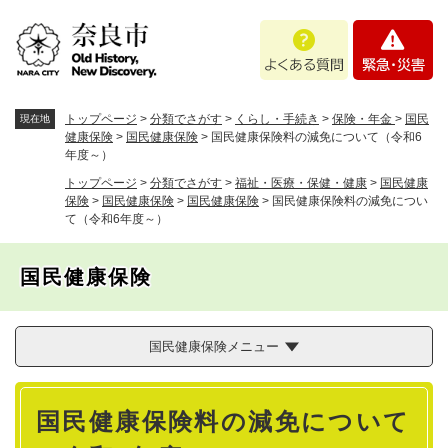
ペ
メニューを飛ばして本文へ
よ
緊
ー
く
急
ジ
あ
・
の
る
災
先
質
害
頭
トップページ
>
分類でさがす
>
くらし・手続き
>
保険・年金
>
国民
現在地
問
で
健康保険
>
国民健康保険
>
国民健康保険料の減免について（令和6
年度～）
す
。
トップページ
>
分類でさがす
>
福祉・医療・保健・健康
>
国民健康
保険
>
国民健康保険
>
国民健康保険
>
国民健康保険料の減免につい
て（令和6年度～）
国民健康保険
国民健康保険メニュー
本
国民健康保険料の減免について
文