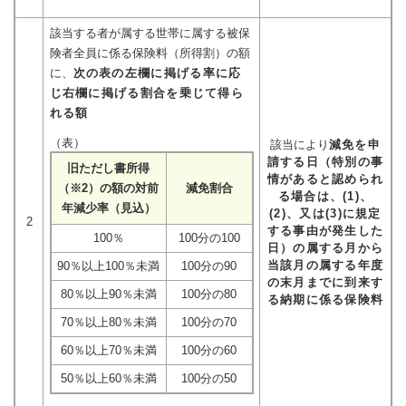
該当する者が属する世帯に属する被保
険者全員に係る保険料（所得割）の額
に、
次の表の左欄に掲げる率に応
じ右欄に掲げる割合を乗じて得ら
れる額
（表）
該当により
減免を申
請する日（特別の事
旧ただし書所得
情があると認められ
（※2）の額の対前
減免割合
る場合は、(1)、
年減少率（見込）
(2)、又は(3)に規定
2
する事由が発生した
100％
100分の100
日）の属する月から
当該月の属する年度
90％以上100％未満
100分の90
の末月までに到来す
80％以上90％未満
100分の80
る納期に係る保険料
70％以上80％未満
100分の70
60％以上70％未満
100分の60
50％以上60％未満
100分の50