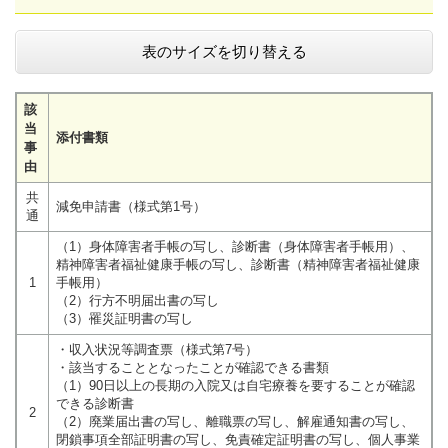
表のサイズを切り替える
該
当
添付書類
事
由
共
減免申請書（様式第1号）
通
（1）身体障害者手帳の写し、診断書（身体障害者手帳用）、
精神障害者福祉健康手帳の写し、診断書（精神障害者福祉健康
1
手帳用）
（2）行方不明届出書の写し
（3）罹災証明書の写し
・収入状況等調査票（様式第7号）
・該当することとなったことが確認できる書類
（1）90日以上の長期の入院又は自宅療養を要することが確認
できる診断書
2
（2）廃業届出書の写し、離職票の写し、解雇通知書の写し、
閉鎖事項全部証明書の写し、免責確定証明書の写し、個人事業