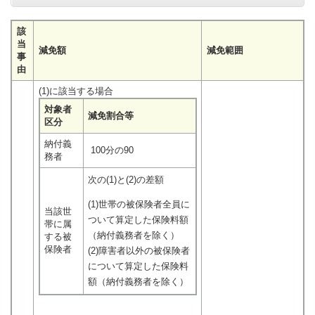
該
当
減免額
減免範囲
事
由
(1)に該当する場合
対象者
減免割合等
区分
納付義
100分の90
務者
次の(1)と(2)の差額
(1)世帯の被保険者全員に
当該世
ついて算定した保険料額
帯に属
（納付義務者を除く）
する被
保険者
(2)障害者以外の被保険者
について算定した保険料
額​（納付義務者を除く）