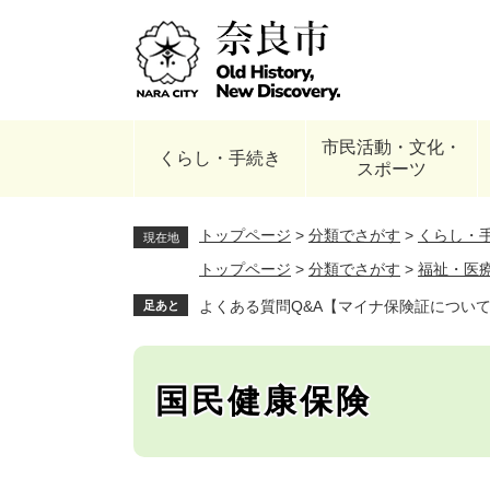
ペ
ー
ジ
の
先
頭
市民活動・文化・
で
くらし・手続き
スポーツ
す
。
トップページ
>
分類でさがす
>
くらし・
現在地
トップページ
>
分類でさがす
>
福祉・医
よくある質問Q&A【マイナ保険証につい
足あと
国民健康保険