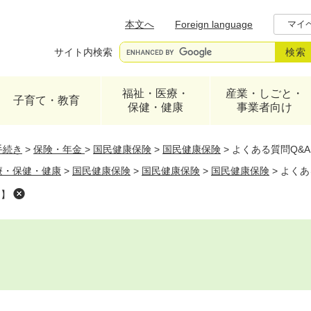
メニューを飛ばして本文へ
本文へ
Foreign language
マイ
サイト内検索
福祉・医療・
産業・しごと・
子育て・教育
保健・健康
事業者向け
手続き
>
保険・年金
>
国民健康保険
>
国民健康保険
>
よくある質問Q&
療・保健・健康
>
国民健康保険
>
国民健康保険
>
国民健康保険
>
よくあ
て】