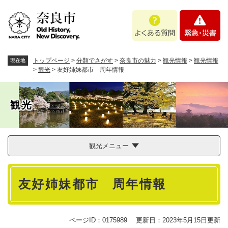
ペ
メニューを飛ばして本文へ
よ
緊
ー
く
急
ジ
あ
・
の
る
災
先
質
害
頭
トップページ
>
分類でさがす
>
奈良市の魅力
>
観光情報
>
観光情報
現在地
問
で
>
観光
>
友好姉妹都市 周年情報
す
。
観光
観光メニュー
本
友好姉妹都市 周年情報
文
ページID：0175989
更新日：2023年5月15日更新