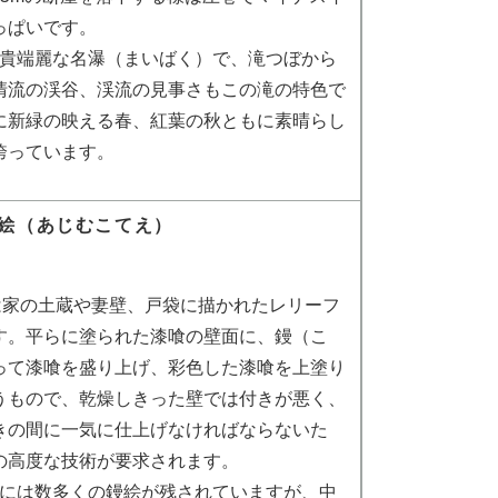
っぱいです。
貴端麗な名瀑（まいばく）で、滝つぼから
清流の渓谷、渓流の見事さもこの滝の特色で
に新緑の映える春、紅葉の秋ともに素晴らし
誇っています。
絵（あじむこてえ）
は家の土蔵や妻壁、戸袋に描かれたレリーフ
す。平らに塗られた漆喰の壁面に、鏝（こ
って漆喰を盛り上げ、彩色した漆喰を上塗り
うもので、乾燥しきった壁では付きが悪く、
きの間に一気に仕上げなければならないた
の高度な技術が要求されます。
には数多くの鏝絵が残されていますが、中