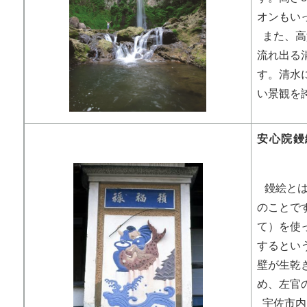
オンもい
また、高
流れ出る
す。清水
い景観を
安心院鏝
鏝絵と
のことで
て）を使
するとい
壁が生乾
め、左官
宇佐市内