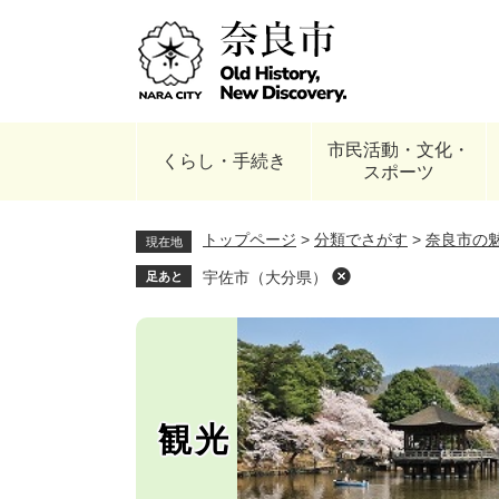
ペ
ー
ジ
の
先
頭
市民活動・文化・
で
くらし・手続き
スポーツ
す
。
トップページ
>
分類でさがす
>
奈良市の
現在地
宇佐市（大分県）
足あと
観光