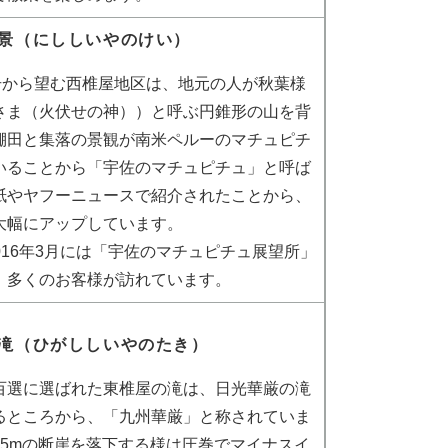
景（にししいやのけい）
7号から望む西椎屋地区は、地元の人が秋葉様
さま（火伏せの神））と呼ぶ円錐形の山を背
棚田と集落の景観が南米ペルーのマチュピチ
いることから「宇佐のマチュピチュ」と呼ば
紙やヤフーニュースで紹介されたことから、
大幅にアップしています。
016年3月には「宇佐のマチュピチュ展望所」
、多くのお客様が訪れています。
滝（ひがししいやのたき）
百選に選ばれた東椎屋の滝は、日光華厳の滝
るところから、「九州華厳」と称されていま
85mの断崖を落下する様は圧巻でマイナスイ