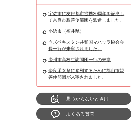
宇佐市に友好都市提携20周年を記念し
て奈良市親善使節団を派遣しました。
小浜市（福井県）
ウズベキスタン共和国マハッラ協会会
長一行が来寧されました。
慶州市高校生訪問団一行の来寧
奈良采女祭に参列するために郡山市親
善使節団が来寧されました。
見つからないときは
よくある質問