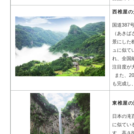
西椎屋の
国道38
（あきば
景にした
ュに似て
れ、全国
注目度が
また、2
も完成し
東椎屋の
日本の滝
に似てい
す。高さ