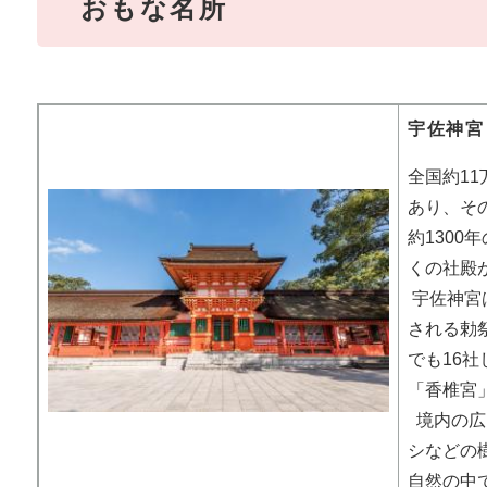
おもな名所
宇佐神宮
全国約11
あり、そ
約130
くの社殿
宇佐神宮
される勅
でも16
「香椎宮
境内の広
シなどの
自然の中