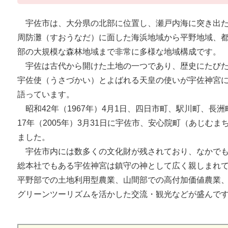
宇佐市は、大分県の北部に位置し、瀬戸内海に突き出た
周防灘（すおうなだ）に面した海浜地域から平野地域、
部の大規模な森林地域まで非常に多様な地域構成です。
宇佐は古代から開けた土地の一つであり、歴史にたびた
宇佐使（うさづかい）とよばれる天皇の使いが宇佐神宮
語っています。
昭和42年（1967年）4月1日、四日市町、駅川町、長
17年（2005年）3月31日に宇佐市、安心院町（あじむ
ました。
宇佐市内には数多くの文化財が残されており、なかでも
総本社でもある宇佐神宮は鎮守の神として広く親しまれ
平野部での土地利用型農業、山間部での高付加価値農業
グリーンツーリズムを活かした交流・観光などが盛んで