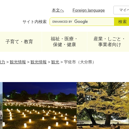
メニューを飛ばして本文へ
本文へ
Foreign language
マイ
サイト内検索
福祉・医療・
産業・しごと・
子育て・教育
保健・健康
事業者向け
魅力
>
観光情報
>
観光情報
>
観光
>
宇佐市（大分県）