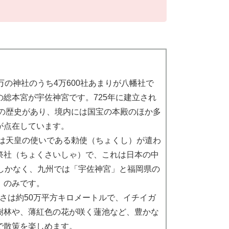
万の神社のうち4万600社あまりが八幡社で
の総本宮が宇佐神宮です。725年に建立され
0年の歴史があり、境内には国宝の本殿のほか多
が点在しています。
は天皇の使いである勅使（ちょくし）が遣わ
祭社（ちょくさいしゃ）で、これは日本の中
社しかなく、九州では「宇佐神宮」と福岡県の
」のみです。
さは約50万平方キロメートルで、イチイガ
樹林や、薄紅色の花が咲く蓮池など、豊かな
で散策を楽しめます。