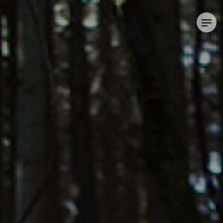
メ
ニ
ュ
ー
を
飛
ば
し
て
本
文
へ