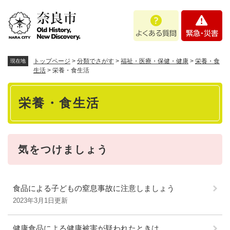
ペ
メニューを飛ばして本文へ
よ
緊
ー
く
急
ジ
あ
・
の
る
災
先
質
害
頭
トップページ
>
分類でさがす
>
福祉・医療・保健・健康
>
栄養・食
現在地
問
で
生活
>
栄養・食生活
す
本
。
栄養・食生活
文
気をつけましょう
食品による子どもの窒息事故に注意しましょう
2023年3月1日更新
健康食品による健康被害が疑われたときは