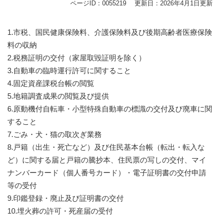
ページID：0055219
更新日：2026年4月1日更新
1.市税、国民健康保険料、介護保険料及び後期高齢者医療保険
料の収納
2.税務証明の交付（家屋取毀証明を除く）
3.自動車の臨時運行許可に関すること
4.固定資産課税台帳の閲覧
5.地籍調査成果の閲覧及び提供
6.原動機付自転車・小型特殊自動車の標識の交付及び廃車に関
すること
7.ごみ・犬・猫の取次ぎ業務
8.戸籍（出生・死亡など）及び住民基本台帳（転出・転入な
ど）に関する届と戸籍の騰抄本、住民票の写しの交付、マイ
ナンバーカード（個人番号カード）・電子証明書の交付申請
等の受付
9.印鑑登録・廃止及び証明書の交付
10.埋火葬の許可・死産届の受付