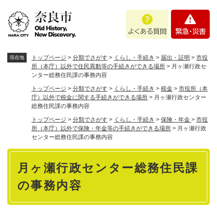
ペ
メニューを飛ばして本文へ
よ
緊
ー
く
急
ジ
あ
・
の
る
災
先
質
害
頭
トップページ
>
分類でさがす
>
くらし・手続き
>
届出・証明
>
市役
現在地
問
で
所（本庁）以外で住民異動等の手続きができる場所
>
月ヶ瀬行政セ
ンター総務住民課の事務内容
す
。
トップページ
>
分類でさがす
>
くらし・手続き
>
税金
>
市役所（本
庁）以外で税金に関する手続きができる場所
>
月ヶ瀬行政センター
総務住民課の事務内容
トップページ
>
分類でさがす
>
くらし・手続き
>
保険・年金
>
市役
所（本庁）以外で保険・年金等の手続きができる場所
>
月ヶ瀬行政
センター総務住民課の事務内容
本
月ヶ瀬行政センター総務住民課
文
の事務内容