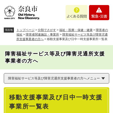
ペ
メニューを飛ばして本文へ
よ
緊
ー
く
急
ジ
あ
・
の
る
災
先
質
害
頭
トップページ
>
分類でさがす
>
福祉・医療・保健・健康
>
障害者の
現在地
問
で
福祉
>
障害者関連施設・事業所
>
障害福祉サービス等及び障害児通
所支援事業者の方へ
>
移動支援事業及び日中一時支援事業所一覧表
す
。
障害福祉サービス等及び障害児通所支援
事業者の方へ
障害福祉サービス等及び障害児通所支援事業者の方へメニュー
本
移動支援事業及び日中一時支援
文
事業所一覧表