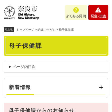
ペ
メニューを飛ばして本文へ
よ
緊
ー
く
急
ジ
あ
・
の
る
災
先
質
害
頭
トップページ
>
組織でさがす
>
母子保健課
現在地
問
で
本
す
母子保健課
。
文
ページ内目次
新着情報
母子保健課からのお知らせ