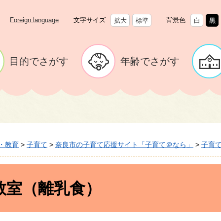
Foreign language
文字サイズ
背景色
拡大
標準
白
黒
目的でさがす
年齢でさがす
・教育
>
子育て
>
奈良市の子育て応援サイト「子育て＠なら」
>
子育
教室（離乳食）