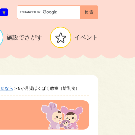
G
青
o
o
g
l
施設でさがす
イベント
e
カ
ス
タ
ム
検
索
て＠なら
>
5か月児ぱくぱく教室（離乳食）