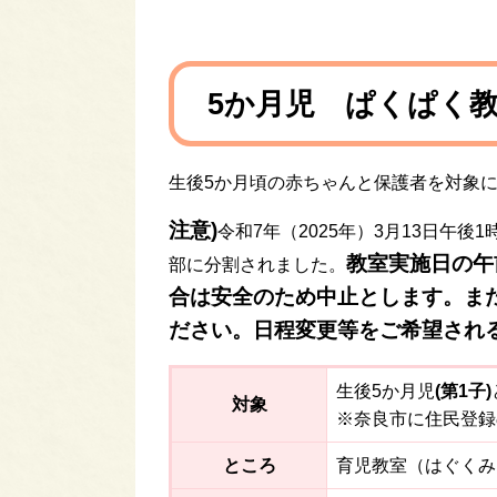
5か月児 ぱくぱく
生後5か月頃の赤ちゃんと保護者を対象
注意)
令和7年（2025年）3月13日
教室実施日の午
部に分割されました。​
合は安全のため中止とします。ま
ださい。日程変更等をご希望され
生後5か月児
(第1子)
対象
※奈良市に住民登録
ところ
育児教室（はぐくみ