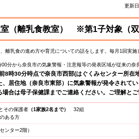
更新日
教室（離乳食教室） ※第1子対象（
に、離乳食の進め方や育児についての話をします。毎月1回実施
午後1時00分から奈良市の気象警報・注意報等の発表区域が従来の
前8時30分時点で奈良市西部(はぐくみセンター所在
た、居住地（奈良市東部）に気象警報が発令されてい
る場合は母子保健課までご連絡ください。ご理解とご
とその保護者
（1家族2名まで）
32組
のある方
センター2階）