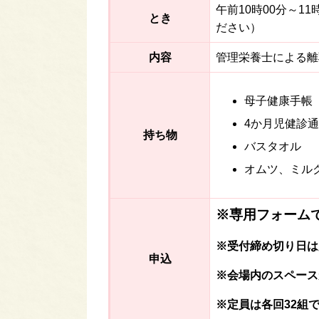
午前10時00分～1
とき
ださい）
内容
管理栄養士による離
母子健康手帳
4か月児健診
持ち物
バスタオル
オムツ、ミル
※専用フォーム
※受付締め切り日は
申込
※会場内のスペース
※定員は各回32組