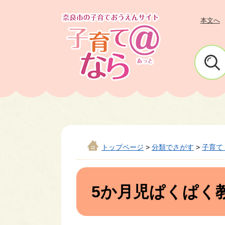
ペ
メ
ー
ニ
本文へ
ジ
ュ
の
ー
先
を
頭
飛
で
ば
す
し
。
て
本
文
トップページ
>
分類でさがす
>
子育て
へ
本
文
5か月児ぱくぱく