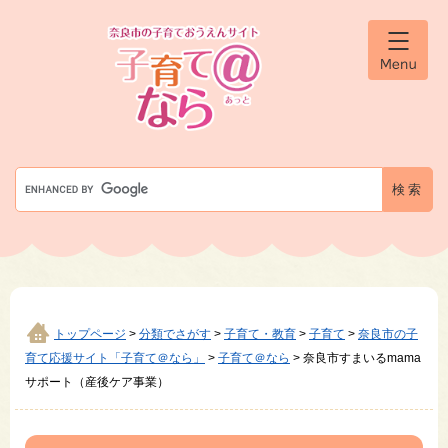
ペ
メ
ー
ニ
ジ
ュ
メ
の
ー
ニ
先
を
ュ
ー
頭
飛
で
ば
す
し
G
。
て
o
本
o
文
g
へ
l
e
カ
ス
タ
トップページ
>
分類でさがす
>
子育て・教育
>
子育て
>
奈良市の子
ム
育て応援サイト「子育て＠なら」
>
子育て＠なら
>
奈良市すまいるmama
検
サポート（産後ケア事業）
索
本