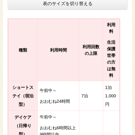
表のサイズを切り替える
利用
料
生活
利用回数
保護
種類
利用時間
の上限
世帯
の方
は無
料
ショートス
1泊
午前中～
テイ（宿泊
7泊
1,000
おおむね24時間
型）
円
午前中～
デイケア
（日帰り
おおむね6時間以上
型）
9時間以内