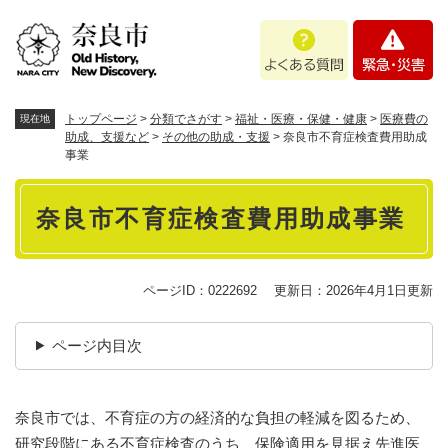
ペ
メニューを飛ばして本文へ
よ
緊
ー
く
急
ジ
あ
・
の
る
災
先
質
害
頭
トップページ
>
分類でさがす
>
福祉・医療・保健・健康
>
医療費の
現在地
問
で
助成、支援など
>
その他の助成・支援
>
奈良市不育症検査費用助成
事業
す
。
本
奈良市不育症検査費用助成事業
文
ページID：0222692
更新日：2026年4月1日更新
ページ内目次
奈良市では、不育症の方の経済的な負担の軽減を図るため、
研究段階にある不育症検査のうち、保険適用を見据え先進医