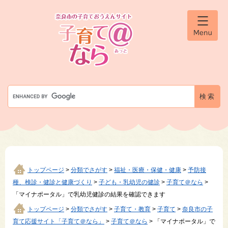
ペ
メ
ー
ニ
ジ
ュ
メ
の
ー
ニ
先
を
ュ
ー
頭
飛
で
ば
す
し
G
。
て
o
本
o
文
g
へ
l
e
カ
ス
タ
トップページ
>
分類でさがす
>
福祉・医療・保健・健康
>
予防接
ム
種、検診・健診と健康づくり
>
子ども・乳幼児の健診
>
子育て＠なら
>
検
「マイナポータル」で乳幼児健診の結果を確認できます
索
トップページ
>
分類でさがす
>
子育て・教育
>
子育て
>
奈良市の子
育て応援サイト「子育て＠なら」
>
子育て＠なら
>
「マイナポータル」で