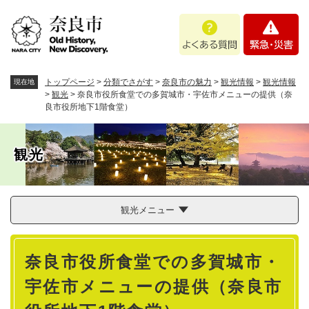
ペ
メニューを飛ばして本文へ
よ
緊
ー
く
急
ジ
あ
・
の
る
災
先
質
害
頭
トップページ
>
分類でさがす
>
奈良市の魅力
>
観光情報
>
観光情報
現在地
問
で
>
観光
>
奈良市役所食堂での多賀城市・宇佐市メニューの提供（奈
良市役所地下1階食堂）
す
。
観光
観光メニュー
本
奈良市役所食堂での多賀城市・
文
宇佐市メニューの提供（奈良市