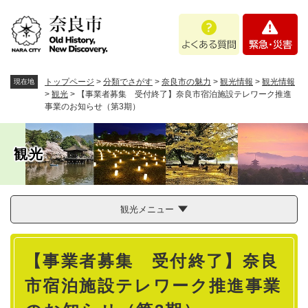
ペ
メニューを飛ばして本文へ
よ
緊
ー
く
急
ジ
あ
・
の
る
災
先
質
害
頭
トップページ
>
分類でさがす
>
奈良市の魅力
>
観光情報
>
観光情報
現在地
問
で
>
観光
>
【事業者募集 受付終了】奈良市宿泊施設テレワーク推進
事業のお知らせ（第3期）
す
。
観光
観光メニュー
本
【事業者募集 受付終了】奈良
文
市宿泊施設テレワーク推進事業