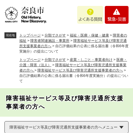
ペ
メニューを飛ばして本文へ
よ
緊
ー
く
急
ジ
あ
・
の
る
災
先
質
害
頭
トップページ
>
分類でさがす
>
福祉・医療・保健・健康
>
障害者の
現在地
問
で
福祉
>
障害者関連施設・事業所
>
障害福祉サービス等及び障害児通
所支援事業者の方へ
>
自己評価結果の公表に係る届出書（令和6年度
す
実施分）の提出について
。
トップページ
>
分類でさがす
>
産業・しごと・事業者向け
>
医療・
介護・障害（法人）
>
障害福祉サービス等及び障害児通所支援事業
者の方へ
>
障害福祉サービス等及び障害児通所支援事業者の方へ
>
自己評価結果の公表に係る届出書（令和6年度実施分）の提出につい
て
障害福祉サービス等及び障害児通所支援
事業者の方へ
障害福祉サービス等及び障害児通所支援事業者の方へメニュー