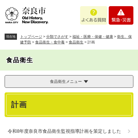
ペ
メニューを飛ばして本文へ
よ
緊
ー
く
急
ジ
あ
・
の
る
災
先
質
害
頭
トップページ
>
分類でさがす
>
福祉・医療・保健・健康
>
衛生、保
現在地
問
で
健予防
>
食品衛生・食中毒
>
食品衛生
>
計画
す
。
食品衛生
食品衛生メニュー
本
計画
文
令和8年度奈良市食品衛生監視指導計画を策定しました