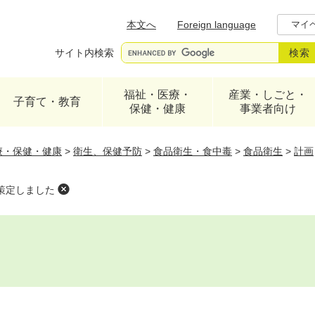
メニューを飛ばして本文へ
本文へ
Foreign language
マイ
サイト内検索
福祉・医療・
産業・しごと・
子育て・教育
保健・健康
事業者向け
療・保健・健康
>
衛生、保健予防
>
食品衛生・食中毒
>
食品衛生
>
計画
策定しました