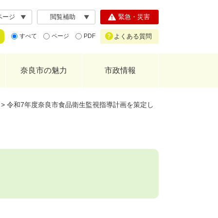
ページ
閲覧補助
緊急・災害
よくある質問
すべて
ページ
PDF
奈良市の魅力
市政情報
>
令和7年度奈良市食品衛生監視指導計画を策定し