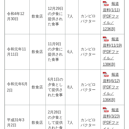
報道
12月29日
資料(1/11)
令和4年12
の夕食に
カンピロ
飲食店
7人
[PDFファ
月30日
提供され
バクター
イル／
た食事
123KB]
報道
11月9日
資料(11/19)
令和元年11
の夕食に
カンピロ
飲食店
6人
[PDFファ
月11日
提供され
バクター
イル／
た食事
138KB]
報道
6月1日の
資料(6/12)
令和元年6月
夕食とし
カンピロ
飲食店
8人
[PDFファ
て提供さ
バクター
2日
イル／
れた食事
136KB]
報道
2月28日
資料(3/23)
の夕食と
平成31年3
カンピロ
飲食店
して提供
7人
[PDFファ
月2日
バクター
された食
イル／