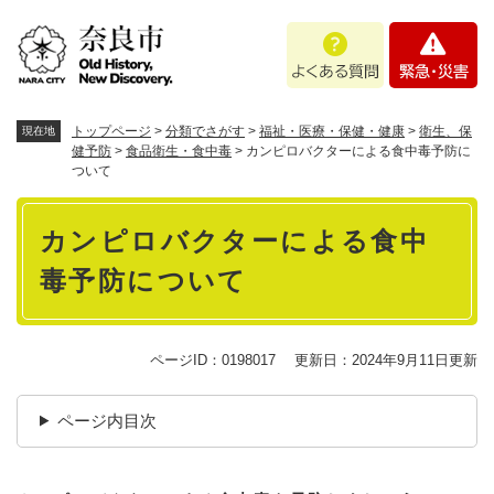
ペ
メニューを飛ばして本文へ
よ
緊
ー
く
急
ジ
あ
・
の
る
災
先
質
害
頭
トップページ
>
分類でさがす
>
福祉・医療・保健・健康
>
衛生、保
現在地
問
で
健予防
>
食品衛生・食中毒
>
カンピロバクターによる食中毒予防に
ついて
す
。
本
カンピロバクターによる食中
文
毒予防について
ページID：0198017
更新日：2024年9月11日更新
ページ内目次