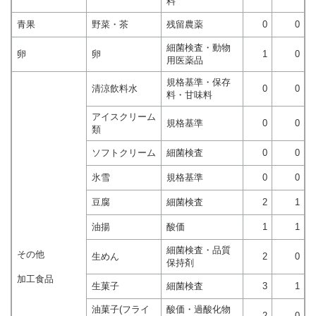
料
青果
野菜・茶
残留農薬
0
0
細菌検査・動物
卵
卵
1
0
用医薬品
規格基準・保存
清涼飲料水
0
0
料・甘味料
アイスクリーム
規格基準
0
0
類
ソフトクリーム
細菌検査
0
0
氷雪
規格基準
0
0
豆腐
細菌検査
2
1
油揚
酸価
1
1
細菌検査・品質
その他
生めん
2
0
保持剤
加工食品
生菓子
細菌検査
3
1
油菓子(フライ
酸価・過酸化物
2
0