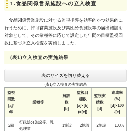
1.食品関係営業施設への立入検査
食品関係営業施設に対する監視指導を効率的かつ効果的に
行うために、許可営業施設及び集団給食施設等の届出施設を
対象として、その業種等に応じて設定した年間の目標監視回
数に基づき立入検査を実施しました。
(表1)立入検査の実施結果
表のサイズを切り替える
(表1)立入検査の実施結果
監視
監視目
達成率
施設
監視実
回数
標数
(%)
業種等
数
績数
[a]/
[a]×[b]
[d]×100
[b]
[d]
年
(=[c])
/[c]
行政処分施設等、乳
2回
1施設
2施設
2施設
100%
処理業