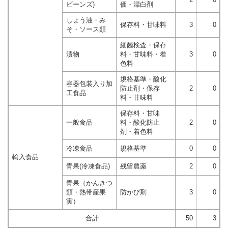
ビーンズ)
価・漂白剤
しょう油・み
保存料・甘味料
3
0
そ・ソース類
細菌検査・保存
漬物
料・甘味料・着
3
0
色料
規格基準・酸化
容器包装入り加
防止剤・保存
2
0
工食品
料・甘味料
保存料・甘味
一般食品
料・酸化防止
2
0
剤・着色料
冷凍食品
規格基準
0
0
輸入食品
青果(冷凍食品)
残留農薬
2
0
青果（かんきつ
類・熱帯産果
防かび剤
3
0
実）
合計
50
3