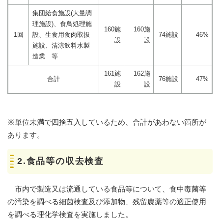
集団給食施設(大量調
理施設)、食鳥処理施
160施
160施
1回
設、生食用食肉取扱
74施設
46%
設
設
施設、清涼飲料水製
造業 等
161施
162施
合計
76施設
47%
設
設
※単位未満で四捨五入しているため、合計があわない箇所が
あります。
2.食品等の収去検査
市内で製造又は流通している食品等について、食中毒菌等
の汚染を調べる細菌検査及び添加物、残留農薬等の適正使用
を調べる理化学検査を実施しました。