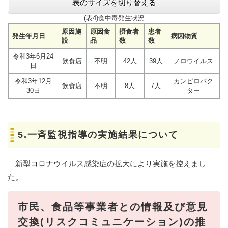
表のサイズを切り替える
(表4)食中毒発生状況
原因施
原因食
摂食者
患者
発生年月日
病因物質
設
品
数
数
令和3年6月24
飲食店
不明
42人
39人
ノロウイルス
日
令和3年12月
カンピロバク
飲食店
不明
8人
7人
30日
ター
5.一斉監視指導の実施結果について
新型コロナウイルス感染症の拡大により実施を控えまし
た。
市民、食品等事業者との情報及び意見
交換(リスクコミュニケーション)の推