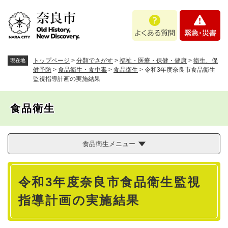
ペ
メニューを飛ばして本文へ
よ
緊
ー
く
急
ジ
あ
・
の
る
災
先
質
害
頭
トップページ
>
分類でさがす
>
福祉・医療・保健・健康
>
衛生、保
現在地
問
で
健予防
>
食品衛生・食中毒
>
食品衛生
>
令和3年度奈良市食品衛生
監視指導計画の実施結果
す
。
食品衛生
食品衛生メニュー
本
令和3年度奈良市食品衛生監視
文
指導計画の実施結果