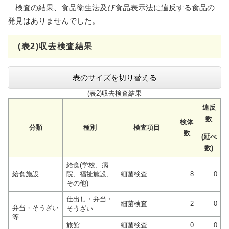
検査の結果、食品衛生法及び食品表示法に違反する食品の
発見はありませんでした。
(表2)収去検査結果
表のサイズを切り替える
(表2)収去検査結果
違反
数
検体
分類
種別
検査項目
数
(延べ
数)
給食(学校、病
給食施設
院、福祉施設、
細菌検査
8
0
その他)
仕出し・弁当・
細菌検査
2
0
弁当・そうざい
そうざい
等
旅館
細菌検査
0
0