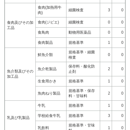
食肉(加熱用牛
細菌検査
3
0
肉)
食肉(ジビエ)
細菌検査
0
0
食肉及びその加
工品
食鳥肉
動物用医薬品
0
0
食肉製品
規格基準
1
0
規格基準・細菌
鮮魚介類
0
0
検査
保存料・酸化防
魚介乾製品
2
0
魚介類及びその
止剤
加工品
生食用かき
規格基準
1
0
規格基準・保存
魚肉ねり製品
2
0
料・甘味料
牛乳
規格基準
1
0
学校給食牛乳
規格基準
3
0
乳及び乳製品
規格基準・甘味
乳飲料
1
0