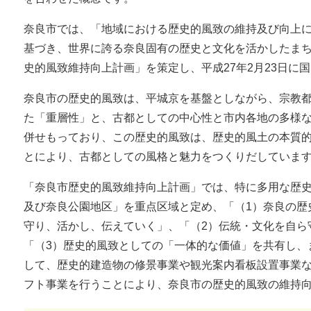
奈良市では、「地域における歴史的風致の維持及び向上
基づき、世界に誇る奈良固有の歴史と文化を活かしたま
史的風致維持向上計画」を策定し、平成27年2月23日に
奈良市の歴史的風致は、平城京を基盤としながら、宗教
た「重層性」と、古都としての中心性と市内各地の多様
併せもっており、この歴史的風致は、歴史的風土の本質
とにより、古都としての風格と魅力をつくりだしていま
「奈良市歴史的風致維持向上計画」では、特に多用な歴
及び奈良公園地区」を重点区域と定め、「（1）奈良の歴
守り、活かし、伝えていく」、「（2）伝統・文化を自ら
「（3）歴史的風致としての「一体的な価値」を共有し、
して、歴史的建造物の修景事業や観光案内看板設置事業
フト事業を行うことにより、奈良市の歴史的風致の維持