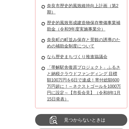
奈良市歴史的風致維持向上計画（第2
期）
歴史的風致形成建造物保存整備事業補
助金（令和9年度実施事業分）
奈良町の町並み保存と景観の誘導のた
めの補助金制度について
なら歴史まちづくり推進協議会
「帯解駅舎復原プロジェクト」ふるさ
と納税クラウドファンディング 目標
額100万円を6日で達成！寄付総額600
万円超に！～ネクストゴールを1000万
円に設定～【市長会見】（令和8年1月
15日発表）
見つからないときは