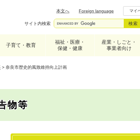
メニューを飛ばして本文へ
本文へ
Foreign language
マイ
サイト内検索
福祉・医療・
産業・しごと・
子育て・教育
保健・健康
事業者向け
等
>
奈良市歴史的風致維持向上計画
告物等
本