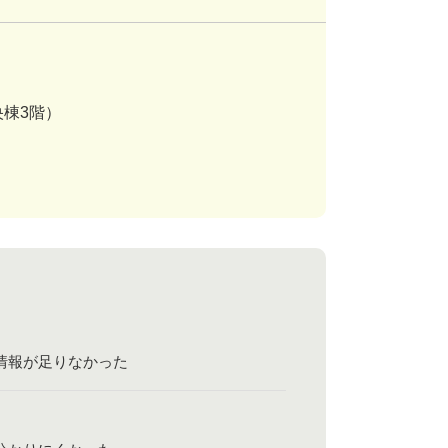
央棟3階）
情報が足りなかった
？