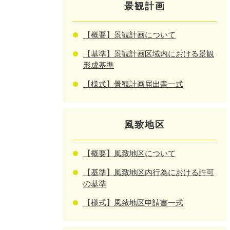
景観計画
【概要】景観計画について
【基準】景観計画区域内における景観
形成基準
【様式】景観計画届出書一式
風致地区
【概要】風致地区について
【基準】風致地区内行為における許可
の基準
【様式】風致地区申請書一式