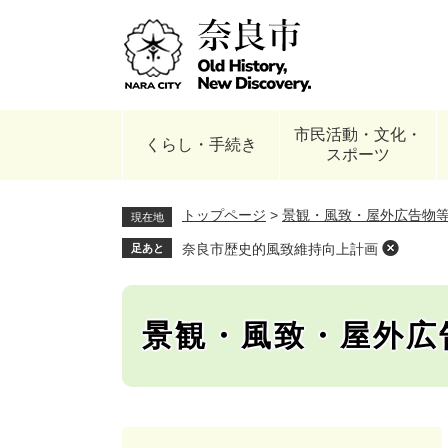
ペ
ー
ジ
の
先
頭
市民活動・文化・
で
くらし・手続き
スポーツ
す
。
トップページ
>
景観・風致・屋外広告物
現在地
奈良市歴史的風致維持向上計画
足あと
景観・風致・屋外広