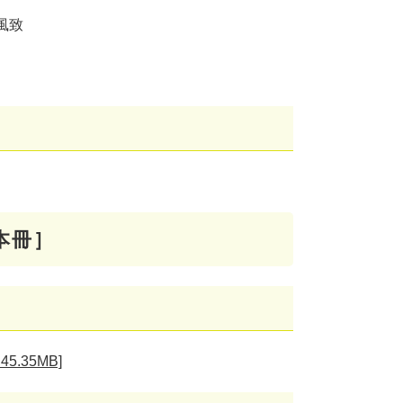
風致
本冊］
.35MB]