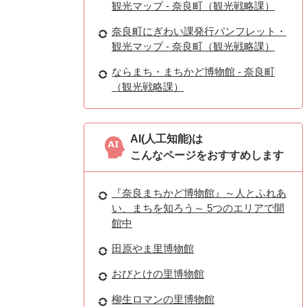
観光マップ - 奈良町（観光戦略課）
奈良町にぎわい課発行パンフレット・
観光マップ - 奈良町（観光戦略課）
ならまち・まちかど博物館 - 奈良町
（観光戦略課）
AI(人工知能)は
こんなページをおすすめします
『奈良まちかど博物館』～人とふれあ
い、まちを知ろう～ 5つのエリアで開
館中
田原やま里博物館
おびとけの里博物館
柳生ロマンの里博物館