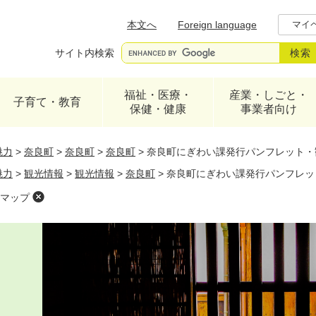
メニューを飛ばして本文へ
本文へ
Foreign language
マイ
サイト内検索
福祉・医療・
産業・しごと・
子育て・教育
保健・健康
事業者向け
魅力
>
奈良町
>
奈良町
>
奈良町
>
奈良町にぎわい課発行パンフレット・
魅力
>
観光情報
>
観光情報
>
奈良町
>
奈良町にぎわい課発行パンフレッ
マップ