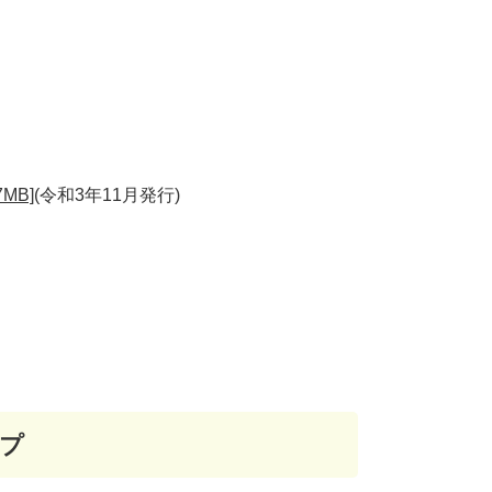
MB]
(令和3年11月発行)​
プ