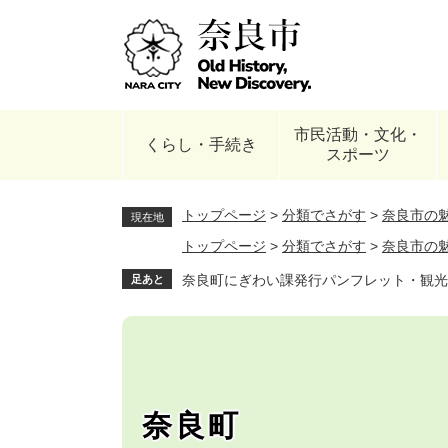
ペ
ー
ジ
の
先
頭
市民活動・文化・
で
くらし・手続き
スポーツ
す
。
トップページ
>
分類でさがす
>
奈良市の
現在地
トップページ
>
分類でさがす
>
奈良市の
奈良町にぎわい課発行パンフレット・観光
足あと
奈良町