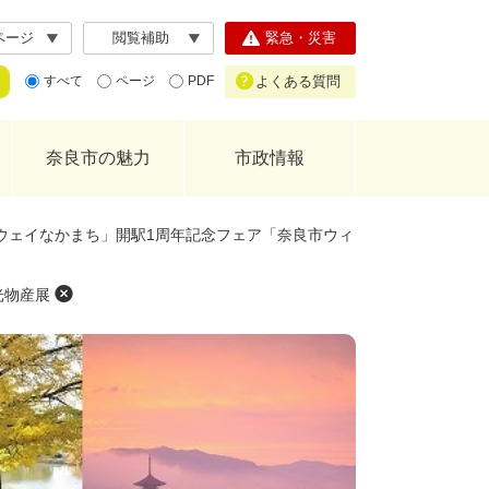
ページ
閲覧補助
緊急・災害
よくある質問
すべて
ページ
PDF
奈良市の魅力
市政情報
ロスウェイなかまち」開駅1周年記念フェア「奈良市ウィ
光物産展