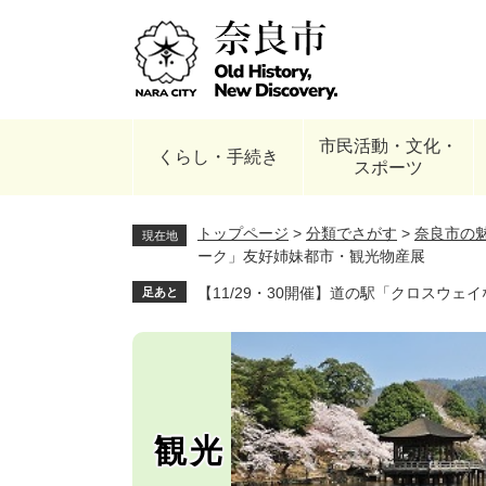
ペ
ー
ジ
の
先
頭
市民活動・文化・
で
くらし・手続き
スポーツ
す
。
トップページ
>
分類でさがす
>
奈良市の
現在地
ーク」友好姉妹都市・観光物産展
【11/29・30開催】道の駅「クロスウ
足あと
観光