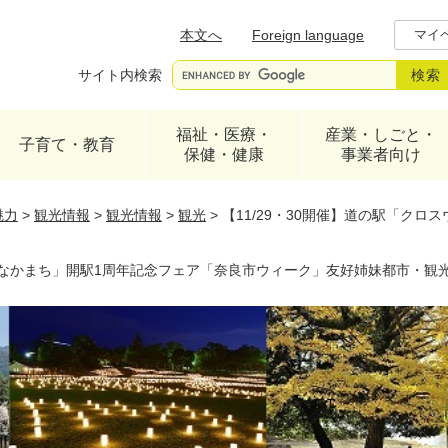
メニューを飛ばして本文へ
本文へ
Foreign language
マイ
サイト内検索
福祉・医療・
産業・しごと・
子育て・教育
保健・健康
事業者向け
魅力
>
観光情報
>
観光情報
>
観光
>
【11/29・30開催】道の駅「ク
ェイなかまち」開駅1周年記念フェア「奈良市ウィーク」友好姉妹都市・観