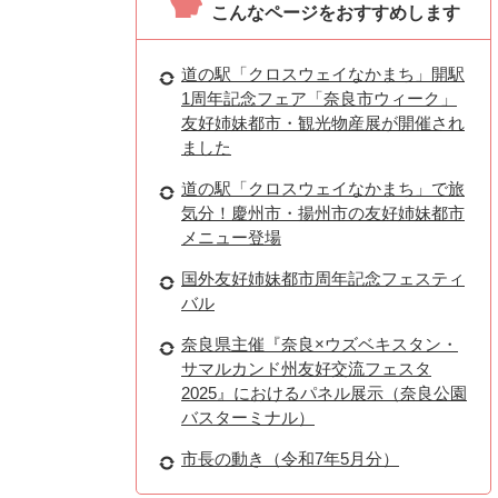
こんなページをおすすめします
道の駅「クロスウェイなかまち」開駅
1周年記念フェア「奈良市ウィーク」
友好姉妹都市・観光物産展が開催され
ました
道の駅「クロスウェイなかまち」で旅
気分！慶州市・揚州市の友好姉妹都市
メニュー登場
国外友好姉妹都市周年記念フェスティ
バル
奈良県主催『奈良×ウズベキスタン・
サマルカンド州友好交流フェスタ
2025』におけるパネル展示（奈良公園
バスターミナル）
市長の動き（令和7年5月分）