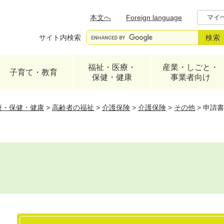
メニューを飛ばして本文へ
本文へ
Foreign language
マイ
サイト内検索
福祉・医療・
産業・しごと・
子育て・教育
保健・健康
事業者向け
療・保健・健康
>
高齢者の福祉
>
介護保険
>
介護保険
>
その他
>
申請書
本