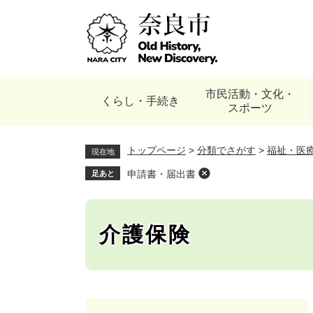
ペ
ー
ジ
の
先
頭
市民活動・文化・
で
くらし・手続き
スポーツ
す
。
トップページ
>
分類でさがす
>
福祉・医
現在地
申請書・届出書
足あと
介護保険