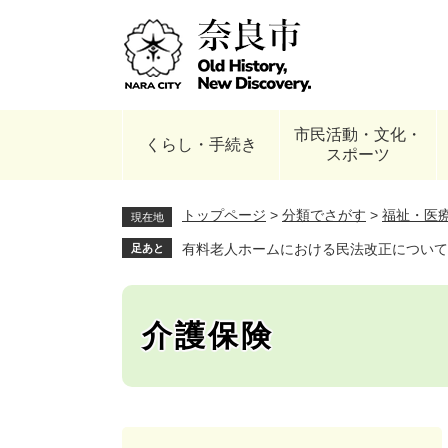
ペ
ー
ジ
の
先
頭
市民活動・文化・
で
くらし・手続き
スポーツ
す
。
トップページ
>
分類でさがす
>
福祉・医
現在地
有料老人ホームにおける民法改正について
足あと
介護保険