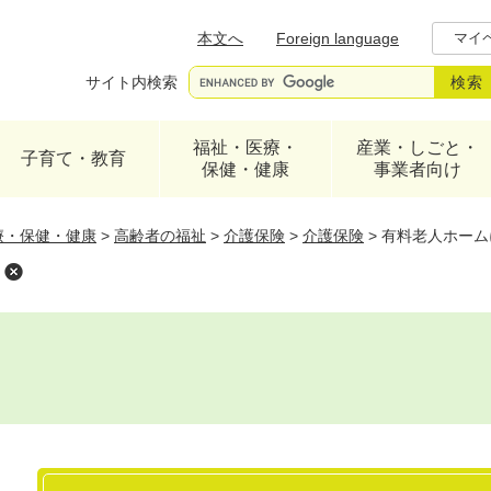
メニューを飛ばして本文へ
本文へ
Foreign language
マイ
サイト内検索
福祉・医療・
産業・しごと・
子育て・教育
保健・健康
事業者向け
療・保健・健康
>
高齢者の福祉
>
介護保険
>
介護保険
>
有料老人ホーム
本