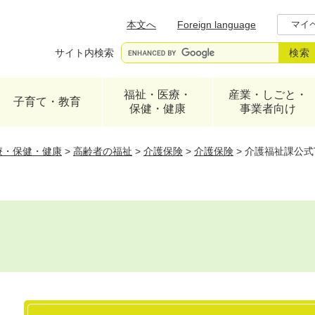
メニューを飛ばして本文へ
本文へ
Foreign language
マイ
サイト内検索
福祉・医療・
産業・しごと・
子育て・教育
保健・健康
事業者向け
療・保健・健康
>
高齢者の福祉
>
介護保険
>
介護保険
>
介護福祉課公式Twi
本