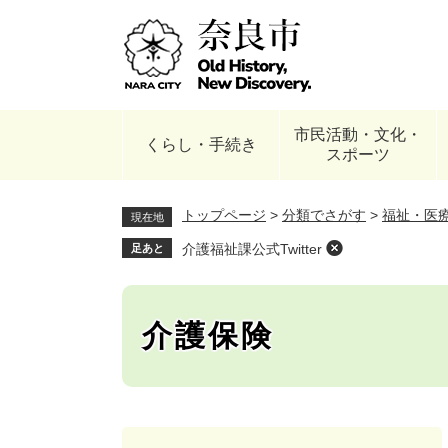
ペ
ー
ジ
の
先
頭
市民活動・文化・
で
くらし・手続き
スポーツ
す
。
トップページ
>
分類でさがす
>
福祉・医
現在地
介護福祉課公式Twitter
足あと
介護保険