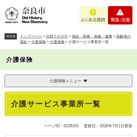
ペ
メニューを飛ばして本文へ
よ
緊
ー
く
急
ジ
あ
・
の
る
災
先
質
害
頭
トップページ
>
分類でさがす
>
福祉・医療・保健・健康
>
高齢者の
現在地
問
で
福祉
>
介護保険
>
介護保険
>
介護サービス事業所一覧
す
。
介護保険
介護保険メニュー
本
介護サービス事業所一覧
文
ページID：0228155
更新日：2026年7月1日更新