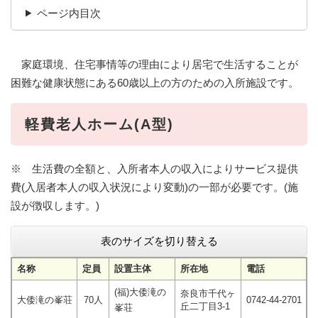
ページ内目次
家庭環境、住宅事情等の理由により居宅で生活することが
困難な健康状態にある60歳以上の方のための入所施設です。
軽費老人ホーム(A型)
※ 生活費の全額と、入所者本人の収入によりサービス提供
費(入居者本人の収入状況により変動)の一部が必要です。(施
設が徴収します。)
表のサイズを切り替える
名称
定員
設置主体
所在地
電話
(福)大倭滝の
奈良市千代ヶ
大倭滝の峯荘
70人
0742-44-2701
丘二丁目3-1
峯荘