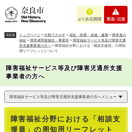
ペ
メニューを飛ばして本文へ
よ
緊
ー
く
急
ジ
あ
・
の
る
災
先
質
害
頭
トップページ
>
分類でさがす
>
福祉・医療・保健・健康
>
障害者の
現在地
問
で
福祉
>
障害者関連施設・事業所
>
障害福祉サービス等及び障害児通
所支援事業者の方へ
>
障害福祉分野における「相談支援員」の周知
す
用リーフレットについて
。
障害福祉サービス等及び障害児通所支援
事業者の方へ
障害福祉サービス等及び障害児通所支援事業者の方へメニュー
本
障害福祉分野における「相談支
文
援員」の周知用リーフレット