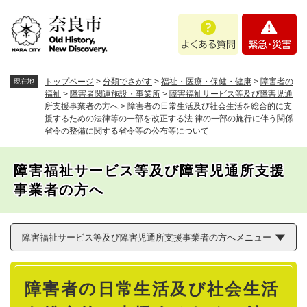
ペ
メニューを飛ばして本文へ
よ
緊
ー
く
急
ジ
あ
・
の
る
災
先
質
害
頭
トップページ
>
分類でさがす
>
福祉・医療・保健・健康
>
障害者の
現在地
問
で
福祉
>
障害者関連施設・事業所
>
障害福祉サービス等及び障害児通
所支援事業者の方へ
>
障害者の日常生活及び社会生活を総合的に支
す
援するための法律等の一部を改正する法 律の一部の施行に伴う関係
。
省令の整備に関する省令等の公布等について
障害福祉サービス等及び障害児通所支援
事業者の方へ
障害福祉サービス等及び障害児通所支援事業者の方へメニュー
本
障害者の日常生活及び社会生活
文