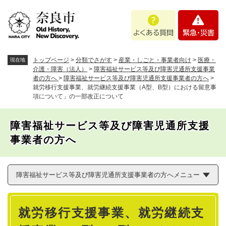
ペ
メニューを飛ばして本文へ
よ
緊
ー
く
急
ジ
あ
・
の
る
災
先
質
害
頭
トップページ
>
分類でさがす
>
産業・しごと・事業者向け
>
医療・
現在地
問
で
介護・障害（法人）
>
障害福祉サービス等及び障害児通所支援事業
者の方へ
>
障害福祉サービス等及び障害児通所支援事業者の方へ
>
す
就労移行支援事業、就労継続支援事業（A型、B型）における留意事
。
項について」の一部改正について
障害福祉サービス等及び障害児通所支援
事業者の方へ
障害福祉サービス等及び障害児通所支援事業者の方へメニュー
本
就労移行支援事業、就労継続支
文