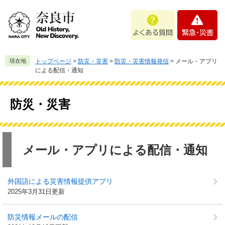
ペ
メ
よ
緊
ー
ニ
く
急
ジ
ュ
あ
・
の
ー
る
災
先
を
質
害
頭
飛
現在地
トップページ
>
防災・災害
>
防災・災害情報発信
>
メール・アプリ
問
で
ば
による配信・通知
す
し
。
て
本
防災・災害
文
へ
本
文
メール・アプリによる配信・通知
外国語による災害情報提供アプリ
2025年3月31日更新
防災情報メールの配信