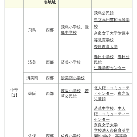
表地域
飛鳥公民館
県立高円芸術高等学
校
飛鳥小学校
、
飛
飛鳥
西部
鳥中学校
奈良女子大学附属中
等教育学校
奈良教育大学
春日中学校
、
春日公
済美
西部
済美小学校
民館
生涯学習センター
済美南
西部
済美南小学校
―
北人権・コミュニテ
中部
鼓阪小学校
、
若
鼓阪
西部
ィセンター
、
東之阪
【1】
草公民館
児童館
若草中学校
、
中人
権・コミュニティー
センター
奈良女子大学
学校法人奈良育英学
佐保
西部
佐保小学校
園(中学校・高等学