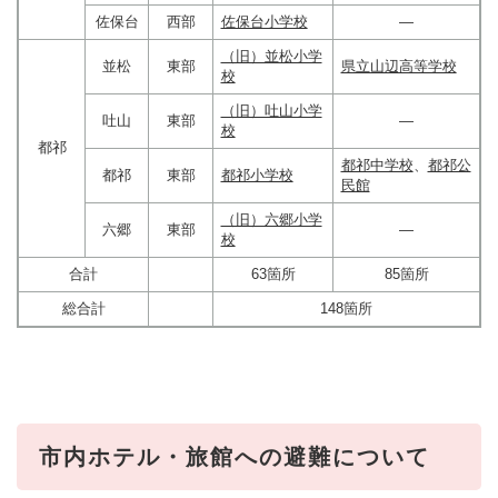
佐保台
西部
佐保台小学校
―
（旧）並松小学
並松
東部
県立山辺高等学校
校
（旧）吐山小学
吐山
東部
―
校
都祁
都祁中学校
、
都祁公
都祁
東部
都祁小学校
民館
（旧）六郷小学
六郷
東部
―
校
合計
63箇所
85箇所
総合計
148箇所
市内ホテル・旅館への避難について