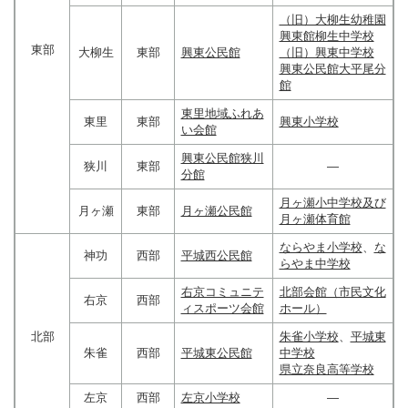
（旧）大柳生幼稚園
興東館柳生中学校
東部
大柳生
東部
興東公民館
（旧）興東中学校
興東公民館大平尾分
館
東里地域ふれあ
東里
東部
興東小学校
い会館
興東公民館狭川
狭川
東部
―
分館
月ヶ瀬小中学校及び
月ヶ瀬
東部
月ヶ瀬公民館
月ヶ瀬体育館
ならやま小学校
、
な
神功
西部
平城西公民館
らやま中学校
右京コミュニテ
北部会館（市民文化
右京
西部
ィスポーツ会館
ホール）
北部
朱雀小学校
、
平城東
朱雀
西部
平城東公民館
中学校
県立奈良高等学校
左京
西部
左京小学校
―