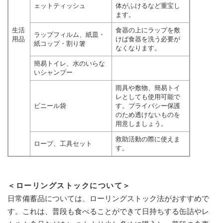
ェットティッシュ
体がふけるなど重宝し
ます。
生活
食器の上にラップを敷
ラップフィルム、紙皿・
用品
けば食器を洗う必要が
紙コップ・割り箸
なくなります。
簡易トイレ、水のいらな
いシャンプー
雨具や敷物、簡易トイ
レとしても使用可能で
ビニール袋
す。プライバシー保護
のため透けないものを
用意しましょう。
救助活動の際に使えま
ロープ、工具セット
す。
＜ローリングストックについて＞
日常備蓄品については、ローリングストック法がおすすめで
す。これは、普段も食べることができて日持ちする缶詰やレ