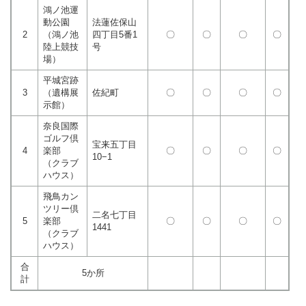
鴻ノ池運
動公園
法蓮佐保山
2
（鴻ノ池
四丁目5番1
〇
〇
〇
〇
陸上競技
号
場）
平城宮跡
3
（遺構展
佐紀町
〇
〇
〇
〇
示館）
奈良国際
ゴルフ倶
宝来五丁目
4
楽部
〇
〇
〇
〇
10−1
（クラブ
ハウス）
飛鳥カン
ツリー倶
二名七丁目
5
楽部
〇
〇
〇
〇
1441
（クラブ
ハウス）
合
5か所
計