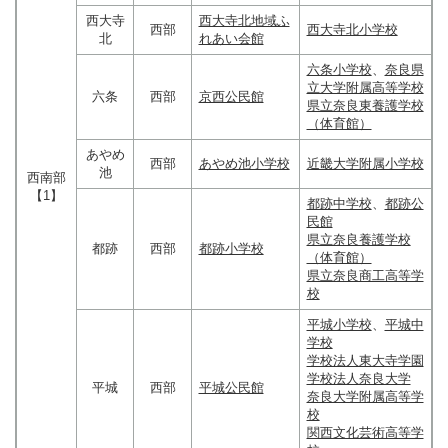
西大寺
西大寺北地域ふ
西部
西大寺北小学校
北
れあい会館
六条小学校
、
奈良県
立大学附属高等学校
六条
西部
京西公民館
県立奈良東養護学校
（体育館）
あやめ
西部
あやめ池小学校
近畿大学附属小学校
池
西南部
【1】
都跡中学校
、
都跡公
民館
県立奈良養護学校
都跡
西部
都跡小学校
（体育館）
県立奈良商工高等学
校
平城小学校
、
平城中
学校
学校法人東大寺学園
学校法人奈良大学
平城
西部
平城公民館
奈良大学附属高等学
校
関西文化芸術高等学