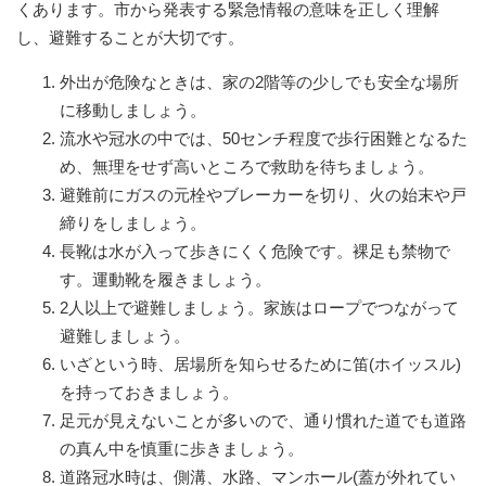
くあります。市から発表する緊急情報の意味を正しく理解
し、避難することが大切です。
外出が危険なときは、家の2階等の少しでも安全な場所
に移動しましょう。
流水や冠水の中では、50センチ程度で歩行困難となるた
め、無理をせず高いところで救助を待ちましょう。
避難前にガスの元栓やブレーカーを切り、火の始末や戸
締りをしましょう。
長靴は水が入って歩きにくく危険です。裸足も禁物で
す。運動靴を履きましょう。
2人以上で避難しましょう。家族はロープでつながって
避難しましょう。
いざという時、居場所を知らせるために笛(ホイッスル)
を持っておきましょう。
足元が見えないことが多いので、通り慣れた道でも道路
の真ん中を慎重に歩きましょう。
道路冠水時は、側溝、水路、マンホール(蓋が外れてい