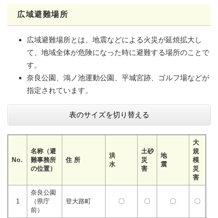
広域避難場所
広域避難場所とは、地震などによる火災が延焼拡大し
て、地域全体が危険になった時に避難する場所のことで
す。
奈良公園、鴻ノ池運動公園、平城宮跡、ゴルフ場などが
指定されています。
表のサイズを切り替える
大
名称（避
土砂
規
洪
地
No.
難事務所
住 所
災
模
水
震
の位置）
害
災
害
奈良公園
1
（県庁
登大路町
〇
〇
〇
〇
前）