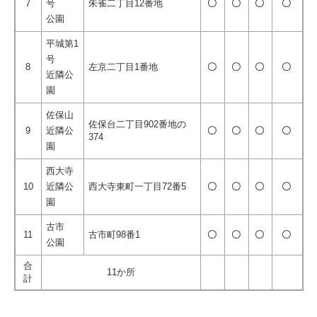
7
号
朱雀二丁目12番地
〇
〇
〇
〇
公園
平城第1
号
8
左京二丁目1番地
〇
〇
〇
〇
近隣公
園
佐保山
佐保台二丁目902番地の
9
近隣公
〇
〇
〇
〇
374
園
西大寺
10
近隣公
西大寺東町一丁目72番5
〇
〇
〇
〇
園
古市
11
古市町98番1
〇
〇
〇
〇
公園
合
11か所
計