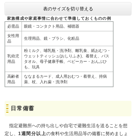
表のサイズを切り替える
家族構成や家庭事情に合わせて準備しておくものの例
必需品
眼鏡・コンタクト用品、補聴器
女性用
生理用品、鏡・ブラシ、化粧品
品
粉ミルク、哺乳瓶・洗浄剤、離乳食、紙おむつ・
乳幼児
ウェットティッシュ(おしりふき)、着替え、バス
用品
タオル、母子健康手帳、ベビーカー・おんぶひ
も、玩具
高齢者
ななまるカード、成人用おむつ・着替え、持病
用品
薬、杖、入れ歯・洗浄剤
日常備蓄
指定避難所への持ち出しや自宅で避難生活を送ることを想
定し、
1週間分以上
の食料や生活用品等の備蓄に努めましょ