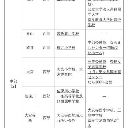
校)
公立大学法人奈良県
立大学
奈良教育大学附属中
学校
青山
西部
鼓阪北小学校
―
中部公民館
、
ならま
椿井
西部
椿井小学校
ちセンター(市民文
化ホール)
三笠公民館
、
奈良女
子高等学校
大宮小学校
、
大
大宮
西部
（旧）男女共同参画
宮児童館
センター
中部
なら100年会館
【2】
佐保川小学校
、
佐保川
西部
一条高等学校及
―
び附属中学校
大安寺西小学校
、
三
大安寺
大安寺西地域ふ
笠中学校
西部
西
れあい会館
奈良市消防局第2庁
舎