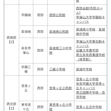
校
西部会館(市民ホー
ル)
学園南
西部
西部公民館
帝塚山大学学園前キ
ャンパス
富雄南小学校
、
富雄
富雄南
西部
富雄南公民館
南中学校
西南部
帝塚山大学東生駒キ
【2】
ャンパス
奈良帝
富雄第三小中学
西部
近畿大学農学部
塚山
校
県立奈良西養護学校
（体育館）
学園三
西部
三碓小学校
富雄中学校
碓
登美ヶ丘小学校
奈良学園大学登美ヶ
登美ヶ
西部
登美ヶ丘公民館
丘キャンパス
丘
県立国際中学校・高
等学校
西北部
東登美
東登美ヶ丘小学
西部
登美ヶ丘北中学校
【1】
ケ丘
校