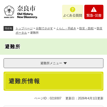
ペ
メニューを飛ばして本文へ
よ
緊
ー
く
急
ジ
あ
・
の
る
災
先
質
害
頭
トップページ
>
分類でさがす
>
くらし・手続き
>
防災・防犯
>
防災
現在地
問
で
ポータル
>
避難所
す
。
避難所
避難所メニュー
本
避難所情報
文
ページID：0219307
更新日：2026年4月1日更新