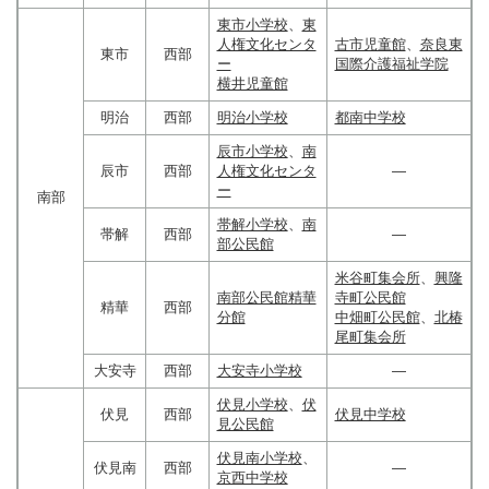
東市小学校
、
東
人権文化センタ
古市児童館
、
奈良東
東市
西部
ー
国際介護福祉学院
横井児童館
明治
西部
明治小学校
都南中学校
辰市小学校
、
南
辰市
西部
人権文化センタ
―
ー
南部
帯解小学校
、
南
帯解
西部
―
部公民館
米谷町集会所
、
興隆
南部公民館精華
寺町公民館
精華
西部
分館
中畑町公民館
、
北椿
尾町集会所
大安寺
西部
大安寺小学校
―
伏見小学校
、
伏
伏見
西部
伏見中学校
見公民館
伏見南小学校
、
伏見南
西部
―
京西中学校