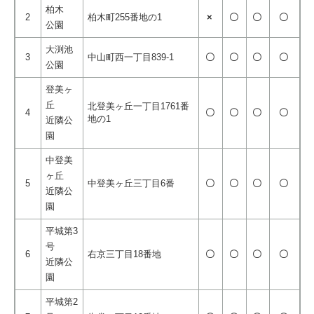
柏木
2
柏木町255番地の1
×
〇
〇
〇
公園
大渕池
3
中山町西一丁目839-1
〇
〇
〇
〇
公園
登美ヶ
丘
北登美ヶ丘一丁目1761番
4
〇
〇
〇
〇
地の1
近隣公
園
中登美
ヶ丘
5
中登美ヶ丘三丁目6番
〇
〇
〇
〇
近隣公
園
平城第3
号
6
右京三丁目18番地
〇
〇
〇
〇
近隣公
園
平城第2