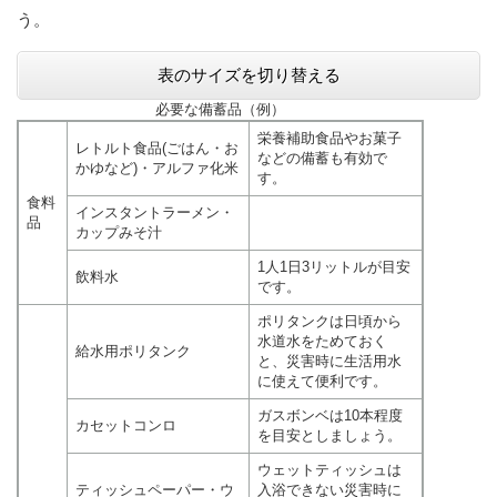
う。
表のサイズを切り替える
必要な備蓄品（例）
栄養補助食品やお菓子
レトルト食品(ごはん・お
などの備蓄も有効で
かゆなど)・アルファ化米
す。
食料
インスタントラーメン・
品
カップみそ汁
1人1日3リットルが目安
飲料水
です。
ポリタンクは日頃から
水道水をためておく
給水用ポリタンク
と、災害時に生活用水
に使えて便利です。
ガスボンベは10本程度
カセットコンロ
を目安としましょう。
ウェットティッシュは
ティッシュペーパー・ウ
入浴できない災害時に