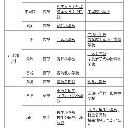
登美ヶ丘中学校
平城西
西部
登美ヶ丘南公民
平城西小学校
館
鶴舞
西部
鶴舞小学校
―
二名中学校
二名
西部
二名小学校
育英西中学校・高等
学校
二名公民館
西北部
青和
西部
青和小学校
奈良女子大学附属小
【2】
学校
富雄
西部
富雄北小学校
―
鳥見
西部
富雄公民館
鳥見小学校
田原公民館
、
田原小学校
、
田原中
田原
東部
（旧）水間小学
学校
校
（旧）柳生中学校
、
柳生小学校
柳生公民館
柳生
東部
柳生公民館邑地
柳生地域ふれあい会
分館
館