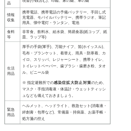
現金(小銭含む)、印鑑、家の鍵、車の鍵
品
携帯電話、携帯電話の予備バッテリー、手回し式
情報
充電器、モバイルバッテリー、携帯ラジオ、筆記
収集
用具、懐中電灯・ランタン、電池
食料
非常食、飲料水、給水袋、簡易食器(紙コップ、紙
等
皿、ラップ等)
厚手の手袋(軍手)、万能ナイフ、笛(ホイッスル)、
毛布・ブランケット、着替え、雨具・防寒着、カ
イロ、スリッパ、レジャーシート、携帯トイレ、
トイレットペーパー、歯ブラシ・歯磨き粉、タオ
生活
ル、ビニール袋
用品
※ 指定避難所での
感染症拡大防止対策
のため、
マスク・手指消毒液・体温計・ウェットティッシ
ュなども備えておきましょう。
ヘルメット、ヘッドライト、救急セット(消毒液・
緊急
絆創膏・包帯など)、常備薬・持病薬、お薬手帳・
用品
処方箋の控え