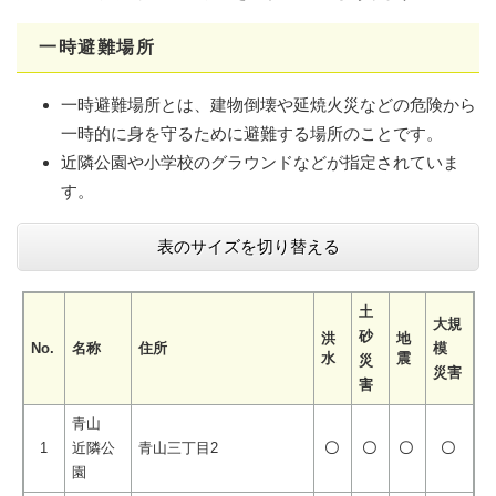
一時避難場所
一時避難場所とは、建物倒壊や延焼火災などの危険から
一時的に身を守るために避難する場所のことです。
近隣公園や小学校のグラウンドなどが指定されていま
す。
表のサイズを切り替える
土
大規
砂
洪
地
No.
名称
住所
模
水
震
災
災害
害
青山
1
近隣公
青山三丁目2
〇
〇
〇
〇
園