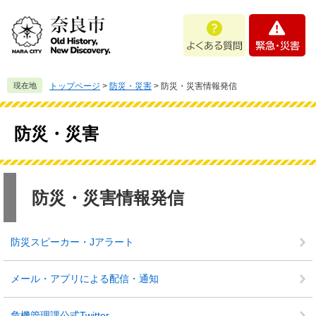
ペ
メ
よ
緊
ー
ニ
く
急
ジ
ュ
あ
・
の
ー
る
災
先
を
質
害
頭
飛
現在地
トップページ
>
防災・災害
>
防災・災害情報発信
問
で
ば
す
し
。
て
防災・災害
本
文
へ
本
文
防災・災害情報発信
防災スピーカー・Jアラート
メール・アプリによる配信・通知
危機管理課公式Twitter