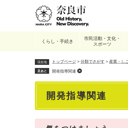
ペ
ー
ジ
の
先
頭
市民活動・文化・
で
くらし・手続き
スポーツ
す
。
トップページ
>
分類でさがす
>
産業・し
現在地
開発指導関連
足あと
本
開発指導関連
文