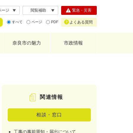
ページ
閲覧補助
緊急・災害
よくある質問
すべて
ページ
PDF
奈良市の魅力
市政情報
関連情報
相談・窓口
工事の事前周知・届出について