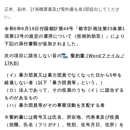
正本、副本、計画概要書及び誓約書を各1部提出してくださ
い。
令和5年6月19日付国都計第44号「都市計画法第33条第1
項第12号の規定の運用について（技術的助言）」により
下記の添付書類が追加されました。
次の項目に該当しない旨の
誓約書 [Wordファイル／
17KB]
（イ）暴力団員又は暴力団員でなくなった日から5年を
経過しない者（以下「暴力団員等」という。）
（ロ）法人であって、その役員のうち（イ）に該当する
ものがあるもの
（ハ）暴力団員等がその事業活動を支配する者
※誓約書には商号又は氏名、所在地、代表者及び役員
（役職、氏名（フリガナ）、性別、生年月日、住所）を