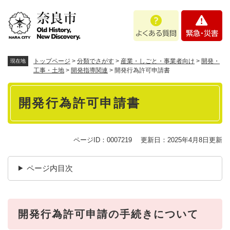
ペ
メニューを飛ばして本文へ
よ
緊
ー
く
急
ジ
あ
・
の
る
災
先
質
害
頭
トップページ
>
分類でさがす
>
産業・しごと・事業者向け
>
開発・
現在地
問
で
工事・土地
>
開発指導関連
>
開発行為許可申請書
す
本
。
開発行為許可申請書
文
ページID：0007219
更新日：2025年4月8日更新
ページ内目次
開発行為許可申請の手続きについて