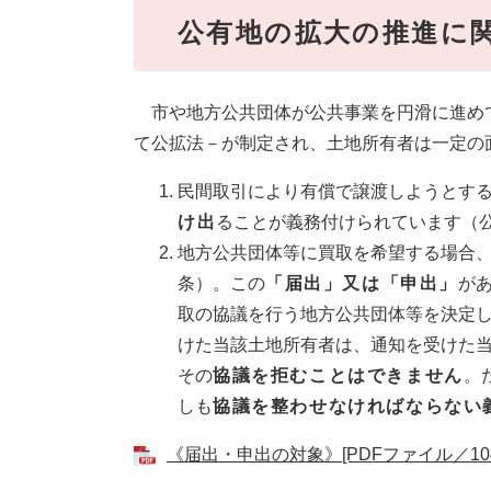
公有地の拡大の推進に
市や地方公共団体が公共事業を円滑に進め
て公拡法－が制定され、土地所有者は一定の
民間取引により有償で譲渡しようとす
け出
ることが義務付けられています（
地方公共団体等に買取を希望する場合
条）。この
「届出」又は「申出」
が
取の協議を行う地方公共団体等を決定
けた当該土地所有者は、通知を受けた
その
協議を拒むことはできません
。
しも
協議を整わせなければならない
《届出・申出の対象》[PDFファイル／104