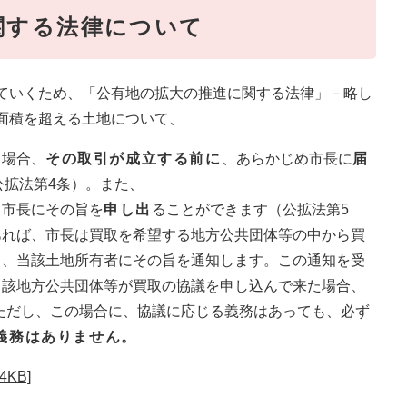
関する法律について
ていくため、「公有地の拡大の推進に関する法律」－略し
面積を超える土地について、
る場合、
その取引が成立する前に
、あらかじめ市長に
届
公拡法第4条）。また、
、市長にその旨を
申し出
ることができます（公拡法第5
あれば、市長は買取を希望する地方公共団体等の中から買
し、当該土地所有者にその旨を通知します。この通知を受
当該地方公共団体等が買取の協議を申し込んで来た場合、
ただし、この場合に、協議に応じる義務はあっても、必ず
義務はありません。
KB]