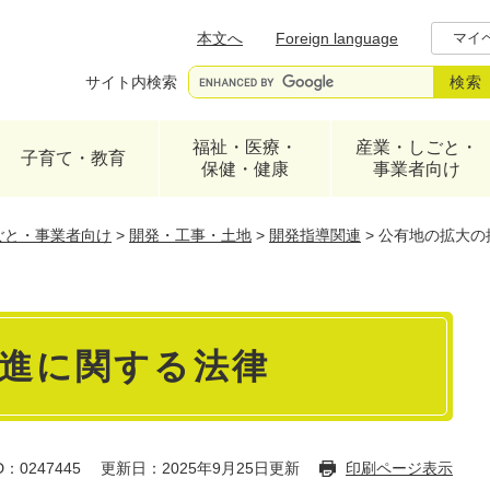
メニューを飛ばして本文へ
本文へ
Foreign language
マイ
サイト内検索
福祉・医療・
産業・しごと・
子育て・教育
保健・健康
事業者向け
ごと・事業者向け
>
開発・工事・土地
>
開発指導関連
>
公有地の拡大の
進に関する法律
：0247445
更新日：2025年9月25日更新
印刷ページ表示