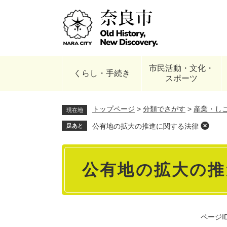
ペ
ー
ジ
の
先
頭
市民活動・文化・
で
くらし・手続き
スポーツ
す
。
トップページ
>
分類でさがす
>
産業・し
現在地
公有地の拡大の推進に関する法律
足あと
本
公有地の拡大の推
文
ページID