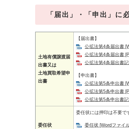
「届出」・「申出」に
【届出書】
公拡法第4条届出書 [W
公拡法第4条届出書 [P
土地有償譲渡届
公拡法第4条届出書記載例
出書又は
土地買取希望申
【申出書】
出書
公拡法第5条申出書 [W
公拡法第5条申出書 [P
公拡法第5条申出書記載例
委任状には押印は不要で
委任状
委任状 [Wordファイル