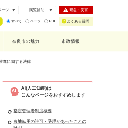
ページ
閲覧補助
緊急・災害
よくある質問
すべて
ページ
PDF
奈良市の魅力
市政情報
推進に関する法律
AI(人工知能)は
こんなページをおすすめします
指定管理者制度概要
農地転用の許可・受理があったことの
証明