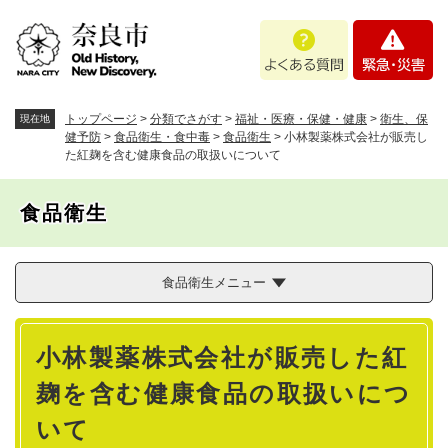
ペ
メニューを飛ばして本文へ
よ
緊
ー
く
急
ジ
あ
・
の
る
災
先
質
害
頭
トップページ
>
分類でさがす
>
福祉・医療・保健・健康
>
衛生、保
現在地
問
で
健予防
>
食品衛生・食中毒
>
食品衛生
>
小林製薬株式会社が販売し
た紅麹を含む健康食品の取扱いについて
す
。
食品衛生
食品衛生メニュー
本
小林製薬株式会社が販売した紅
文
麹を含む健康食品の取扱いにつ
いて