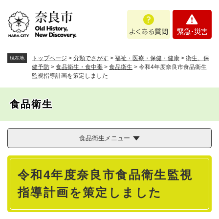
ペ
メニューを飛ばして本文へ
よ
緊
ー
く
急
ジ
あ
・
の
る
災
先
質
害
頭
トップページ
>
分類でさがす
>
福祉・医療・保健・健康
>
衛生、保
現在地
問
で
健予防
>
食品衛生・食中毒
>
食品衛生
>
令和4年度奈良市食品衛生
監視指導計画を策定しました
す
。
食品衛生
食品衛生メニュー
本
令和4年度奈良市食品衛生監視
文
指導計画を策定しました