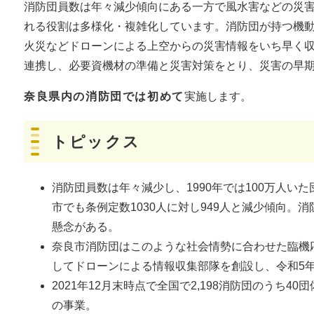
消防団員数は年々減少傾向にある一方で風水害などの災
れる役割は多様化・複雑化しています。消防団が持つ機
火災などドローンによる上空からの災害情報をいち早く
連携し、必要資機材の準備と災害対策をとり、災害の早
奈良県内の消防団では初めて
実施します。
トピックス
消防団員数は年々減少し、1990年では100万人いた
市でも条例定数1030人に対し949人と減少傾向。
懸念がある。
奈良市消防団はこのような社会情勢に合わせた臨機
してドローンによる情報収集部隊を創設し、令和5年
2021年12月末時点で全国で2,198消防団のうち4
の事業。