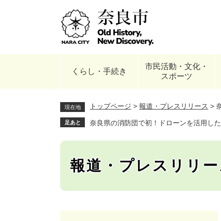
ペ
ー
ジ
の
先
頭
市民活動・文化・
で
くらし・手続き
スポーツ
す
。
トップページ
>
報道・プレスリリース
>
現在地
奈良県の消防団で初！ドローンを活用した
足あと
報道・プレスリリー