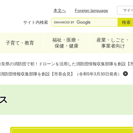
メニューを飛ばして本文へ
本文へ
Foreign language
マイ
サイト内検索
福祉・医療・
産業・しごと・
子育て・教育
保健・健康
事業者向け
奈良県の消防団で初！ドローンを活用した消防団情報収集部隊を創設【市
消防団情報収集部隊を創設【市長会見】（令和5年3月30日発表）
ス
本