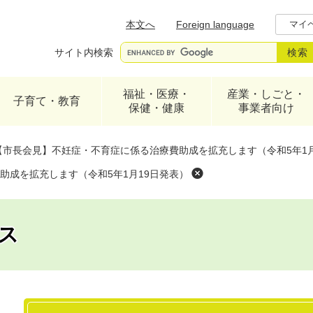
メニューを飛ばして本文へ
本文へ
Foreign language
マイ
サイト内検索
福祉・医療・
産業・しごと・
子育て・教育
保健・健康
事業者向け
【市長会見】不妊症・不育症に係る治療費助成を拡充します（令和5年1月
助成を拡充します（令和5年1月19日発表）
ス
本