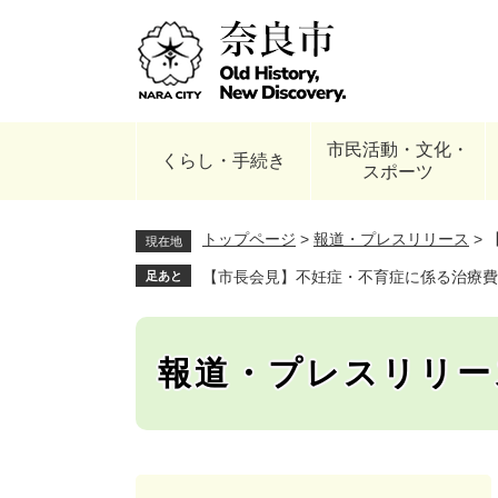
ペ
ー
ジ
の
先
頭
市民活動・文化・
で
くらし・手続き
スポーツ
す
。
トップページ
>
報道・プレスリリース
>
現在地
【市長会見】不妊症・不育症に係る治療費
足あと
報道・プレスリリー