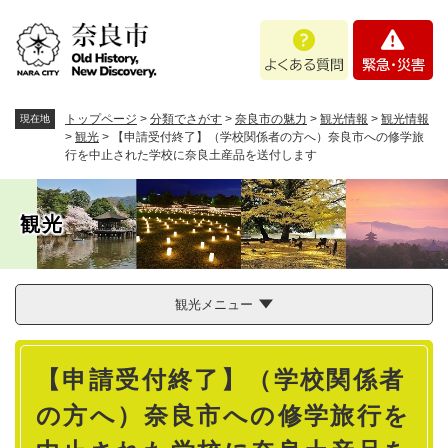
ペ
メニューを飛ばして本文へ
よ
緊
ー
く
急
ジ
あ
・
の
る
災
先
質
害
頭
トップページ
>
分類でさがす
>
奈良市の魅力
>
観光情報
>
観光情報
現在地
問
で
>
観光
>
【申請受付終了】（学校関係者の方へ）奈良市への修学旅
行を中止された学校に奈良土産品を送付します
す
。
観光
観光メニュー
本
【申請受付終了】（学校関係者
文
の方へ）奈良市への修学旅行を