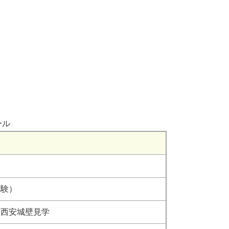
ール
体験）
、西安城壁見学