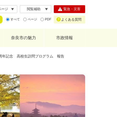
ページ
閲覧補助
緊急・災害
よくある質問
すべて
ページ
PDF
奈良市の魅力
市政情報
0周年記念 高校生訪問プログラム 報告