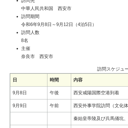
訪問先
中華人民共和国 西安市
訪問期間
令和6年9月8日～9月12日（4泊5日）
訪問人数
8名
主催
奈良市 西安市
訪問スケジュ
日
時間
内容
9月8日
午後
西安咸陽国際空港到着
9月9日
午前
西安外事学院訪問（文化
秦始皇帝陵及び兵馬俑坑