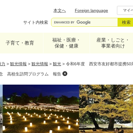
メニューを飛ばして本文へ
本文へ
Foreign language
マイ
サイト内検索
福祉・医療・
産業・しごと・
子育て・教育
保健・健康
事業者向け
魅力
>
観光情報
>
観光情報
>
観光
>
令和6年度 西安市友好都市提携5
記念 高校生訪問プログラム 報告