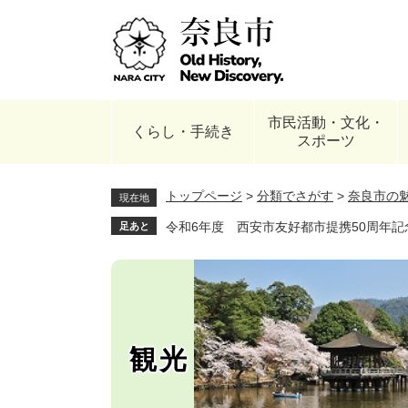
ペ
ー
ジ
の
先
頭
市民活動・文化・
で
くらし・手続き
スポーツ
す
。
トップページ
>
分類でさがす
>
奈良市の
現在地
令和6年度 西安市友好都市提携50周年
足あと
観光